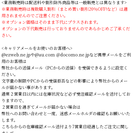
<業務販売時は配送料や割引除外商品等は一般販売とは異なります>
※業務販売時は複数購入割引（まとめ買い割引20％OFF!など）は適
用されませんのでご注意ください。
※オプション価格はそのまま下代にプラスされます。
オプションの下代販売は行っておりませんのであらかじめご了承くだ
さい。
<キャリアメールをお使いのお客様へ>
@ezweb.ne.jpや@au.com ＠docomo.ne.jpなど携帯メールをご利
用のお客様は
弊社からの送信メール（PCからの送信）を受信できるように設定く
ださい。
文字量の制限やPCからの受信拒否などの影響により弊社からのメー
ルが届かない事があります。
通常２営業日以内には在庫状況など必ず受注確認メールを送付してお
りますので、
２営業日を過ぎてメールが届かない場合は
弊社へのお問い合わせと一度、迷惑メールホルダの確認もお願いいた
します。
こちらからの在庫確認メール送付より7営業日経過したご注文に関し
まして