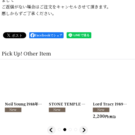
ご返信がない場合はご注文をキャンセルさせて頂きます。
悪しからずご了承ください。
Facebookでシェア
Pick Up! Other Item
[
250726-04
Neil Young 1988年 This Note's For You Tour
]
[
250726-31
STONE TEMPLE PILOTS 1996-1997年 TOUR96/97
[
250117-70
]
]
Lord Tracy 1989年 Deaf Gods of Babylon Tour
2,200
円
(税込)