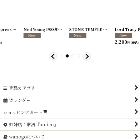
[
250726-04
Neil Young 1988年 This Note's For You Tour
]
[
250726-31
STONE TEMPLE PILOTS 1996-1997年 TOUR96/97
[
250117-70
]
]
Lord Tracy 1989年 Deaf Gods of Babylon Tour
2,200
円
(税込)
商品カテゴリ
カレンダー
ショッピングカート
姉妹店：常滑『antico』
wanogoについて