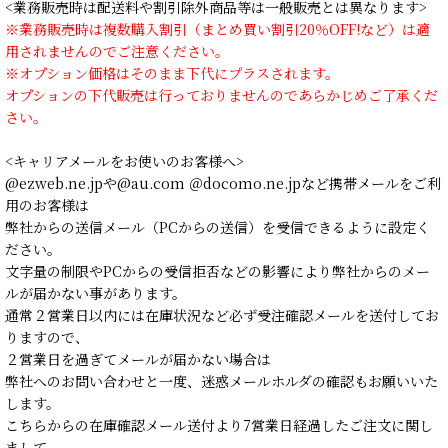
<業務販売時は配送料や割引除外商品等は一般販売とは異なります>
※業務販売時は複数購入割引（まとめ買い割引20％OFF!など）は適
用されませんのでご注意ください。
※オプション価格はそのまま下代にプラスされます。
オプションの下代販売は行っておりませんのであらかじめご了承くだ
さい。
<キャリアメールをお使いのお客様へ>
@ezweb.ne.jpや@au.com ＠docomo.ne.jpなど携帯メールをご利
用のお客様は
弊社からの送信メール（PCからの送信）を受信できるように設定く
ださい。
文字量の制限やPCからの受信拒否などの影響により弊社からのメー
ルが届かない事があります。
通常２営業日以内には在庫状況など必ず受注確認メールを送付してお
りますので、
２営業日を過ぎてメールが届かない場合は
弊社へのお問い合わせと一度、迷惑メールホルダの確認もお願いいた
します。
こちらからの在庫確認メール送付より7営業日経過したご注文に関し
まして