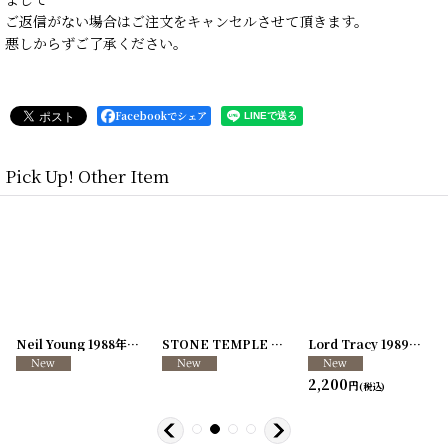
ご返信がない場合はご注文をキャンセルさせて頂きます。
悪しからずご了承ください。
Facebookでシェア
Pick Up! Other Item
[
250726-04
Neil Young 1988年 This Note's For You Tour
]
[
250726-31
STONE TEMPLE PILOTS 1996-1997年 TOUR96/97
[
250117-70
]
]
Lord Tracy 1989年 Deaf Gods of Babylon Tour
2,200
円
(税込)