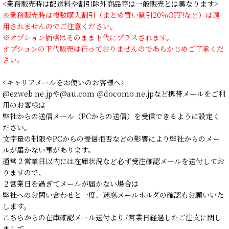
<業務販売時は配送料や割引除外商品等は一般販売とは異なります>
※業務販売時は複数購入割引（まとめ買い割引20％OFF!など）は適
用されませんのでご注意ください。
※オプション価格はそのまま下代にプラスされます。
オプションの下代販売は行っておりませんのであらかじめご了承くだ
さい。
<キャリアメールをお使いのお客様へ>
@ezweb.ne.jpや@au.com ＠docomo.ne.jpなど携帯メールをご利
用のお客様は
弊社からの送信メール（PCからの送信）を受信できるように設定く
ださい。
文字量の制限やPCからの受信拒否などの影響により弊社からのメー
ルが届かない事があります。
通常２営業日以内には在庫状況など必ず受注確認メールを送付してお
りますので、
２営業日を過ぎてメールが届かない場合は
弊社へのお問い合わせと一度、迷惑メールホルダの確認もお願いいた
します。
こちらからの在庫確認メール送付より7営業日経過したご注文に関し
まして