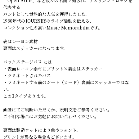
「Open Arms」など数々の名曲で知られ、アメリカン・ロックを
代表する
バンドとして世界的な人気を獲得しました。
1980年代のJOURNEYのライブ活動を伝える、
コレクション性の高いMusic Memorabiliaです。
表はレーヨン素材
裏面はステッカーになってます。
バックステージパス には
・表面レーヨン素材にプリント×裏面はステッカー
・ラミネートされたパス
・ラミネートする前のシート（カード）裏面はステッカーではな
い。
この3タイプあります。
画像にてご判断いただくか、説明文をご参考ください。
ご不明な場合はお気軽にお問い合わせください。
裏面は製造ロットにより色やフォント、
プリントが異なる場合もございます。