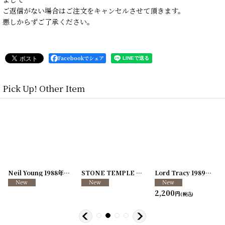
ご返信がない場合はご注文をキャンセルさせて頂きます。
悪しからずご了承ください。
Facebookでシェア
Pick Up! Other Item
[
250726-04
Neil Young 1988年 This Note's For You Tour
]
[
250726-31
STONE TEMPLE PILOTS 1996-1997年 TOUR96/97
[
250117-70
]
]
Lord Tracy 1989年 Deaf Gods of Babylon Tour
2,200
円
(税込)