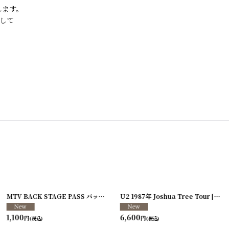
します。
して
[
250117-80
]
MTV BACK STAGE PASS バックステージパス/スタッフパス
U2 1987年 Joshua Tree Tour
[
250213-26
[
250
]
1,100
6,600
円
円
(税込)
(税込)