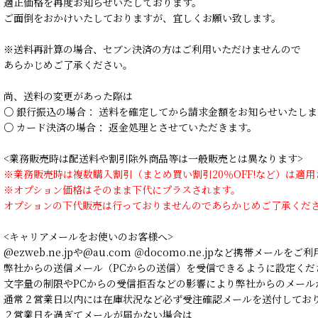
適正価格を再度お知らせいたしております。
ご面倒をおかけいたしておりますが、宜しくお願い致します。
※送料再計算の場合、セブン決済の方はご利用いただけませんので
あらかじめご了承ください。
尚、送料の変更があった際は
○ 銀行振込の場合： 送料を確定してから請求金額をお知らせいたしま
○ カード決済の場合： 返金処理とさせていただきます。
<業務販売時は配送料や割引除外商品等は一般販売とは異なります>
※業務販売時は複数購入割引（まとめ買い割引20％OFF!など）は適
※オプション価格はそのまま下代にプラスされます。
オプションの下代販売は行っておりませんのであらかじめご了承くだ
<キャリアメールをお使いのお客様へ>
@ezweb.ne.jpや@au.com ＠docomo.ne.jpなど携帯メールを
弊社からの送信メール（PCからの送信）を受信できるように設定くだ
文字量の制限やPCからの受信拒否などの影響により弊社からのメール
通常２営業日以内には在庫状況など必ず受注確認メールを送付してお
２営業日を過ぎてメールが届かない場合は