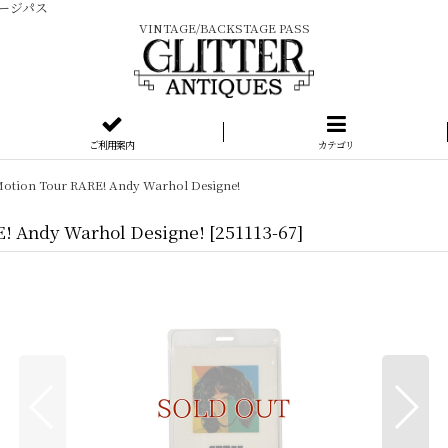
テージパス
VINTAGE/BACKSTAGE PASS
ご利用案内
カテゴリ
otion Tour RARE! Andy Warhol Designe!
! Andy Warhol Designe!
[
251113-67
]