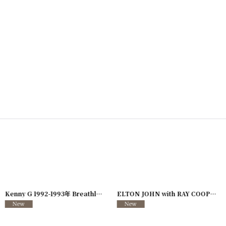
726-08
]
Kenny G 1992-1993年 Breathless Tour
[
250117-127
]
ELTON JOHN with RAY COOPER 1995年 Evening Tour