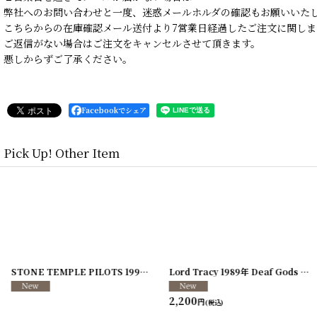
弊社へのお問い合わせと一度、迷惑メールホルダの確認もお願いいた
こちらからの在庫確認メール送付より7営業日経過したご注文に関しま
ご返信がない場合はご注文をキャンセルさせて頂きます。
悪しからずご了承ください。
Facebookでシェア
Pick Up! Other Item
]
[
250117-70
]
STONE TEMPLE PILOTS 1996-1997年 TOUR96/97
[
241216-11
]
Lord Tracy 1989年 Deaf Gods of Babylon Tour
2,200
円
(税込)