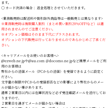
ます。
○ カード決済の場合： 返金処理とさせていただきます。
<業務販売時は配送料や割引除外商品等は一般販売とは異なります>
※業務販売時は複数購入割引（まとめ買い割引20％OFF!など）は適
用されませんのでご注意ください。
※オプション価格はそのまま下代にプラスされます。
オプションの下代販売は行っておりませんのであらかじめご了承くだ
さい。
<キャリアメールをお使いのお客様へ>
@ezweb.ne.jpや@au.com ＠docomo.ne.jpなど携帯メールをご利
用のお客様は
弊社からの送信メール（PCからの送信）を受信できるように設定く
ださい。
文字量の制限やPCからの受信拒否などの影響により弊社からのメー
ルが届かない事があります。
通常２営業日以内には在庫状況など必ず受注確認メールを送付してお
りますので、
２営業日を過ぎてメールが届かない場合は