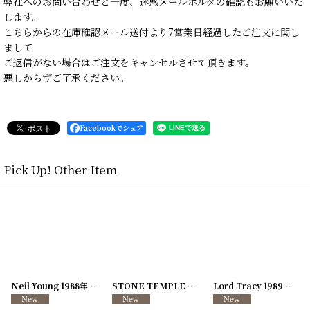
弊社へのお問い合わせと一度、迷惑メールホルダの確認もお願いいた
します。
こちらからの在庫確認メール送付より7営業日経過したご注文に関し
まして
ご返信がない場合はご注文をキャンセルさせて頂きます。
悪しからずご了承ください。
Facebookでシェア
Pick Up! Other Item
[
250726-04
Neil Young 1988年 This Note's For You Tour
]
[
250726-31
STONE TEMPLE PILOTS 1996-1997年 TOUR96/97
[
250117-70
]
]
Lord Tracy 1989年 Deaf Gods of Babylon Tour