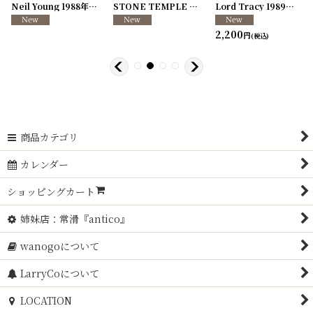
[
250726-04
Neil Young 1988年 This Note's For You Tour
]
[
250726-31
STONE TEMPLE PILOTS 1996-1997年 TOUR96/97
[
250117-70
]
]
Lord Tracy 1989年 Deaf Gods of Babylon Tour
2,200
円
(税込)
商品カテゴリ
カレンダー
ショッピングカート
姉妹店：常滑『antico』
wanogoについて
LarryCoについて
LOCATION