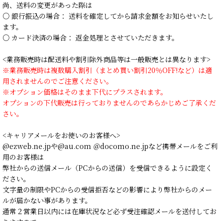
尚、送料の変更があった際は
○ 銀行振込の場合： 送料を確定してから請求金額をお知らせいたし
ます。
○ カード決済の場合： 返金処理とさせていただきます。
<業務販売時は配送料や割引除外商品等は一般販売とは異なります>
※業務販売時は複数購入割引（まとめ買い割引20％OFF!など）は適
用されませんのでご注意ください。
※オプション価格はそのまま下代にプラスされます。
オプションの下代販売は行っておりませんのであらかじめご了承くだ
さい。
<キャリアメールをお使いのお客様へ>
@ezweb.ne.jpや@au.com ＠docomo.ne.jpなど携帯メールをご利
用のお客様は
弊社からの送信メール（PCからの送信）を受信できるように設定く
ださい。
文字量の制限やPCからの受信拒否などの影響により弊社からのメー
ルが届かない事があります。
通常２営業日以内には在庫状況など必ず受注確認メールを送付してお