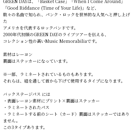
GREEN DAYは、「Basket Case」「When I Come Around」
「Good Riddance (Time of Your Life)」など、
数々の名曲で知られ、パンク・ロックを世界的な人気へと押し上げ
た
アメリカを代表するロックバンドです。
2000年代初頭のGREEN DAYのライブツアーを伝える、
コレクション性の高いMusic Memorabiliaです。
素材はレーヨン
裏面はステッカーになっています。
※一部、ラミネートされているものもあります。
それらは、紐を通して首から下げて使用するタイプになります。
バックステージパス には
・表面レーヨン素材にプリント×裏面はステッカー
・ラミネートされたパス
・ラミネートする前のシート（カード）裏面はステッカーではあり
ません。
この3タイプあります。