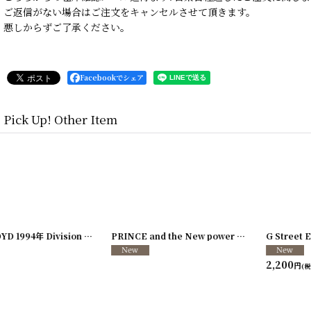
ご返信がない場合はご注文をキャンセルさせて頂きます。
悪しからずご了承ください。
Facebookでシェア
Pick Up! Other Item
]
[
250117-70
]
STONE TEMPLE PILOTS 1996-1997年 TOUR96/97
[
241216-11
]
Lord Tracy 1989年 Deaf Gods of Babylon Tour
2,200
円
(税込)