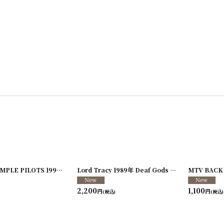
726-08
]
Kenny G 1992-1993年 Breathless Tour
[
250117-127
]
ELTON JOHN with RAY COOPER 1995年 Evening Tour