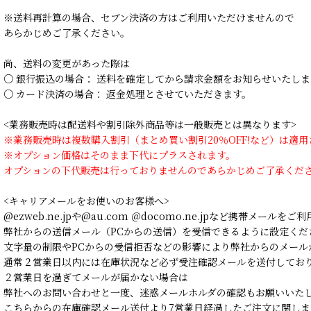
※送料再計算の場合、セブン決済の方はご利用いただけませんので
あらかじめご了承ください。
尚、送料の変更があった際は
○ 銀行振込の場合： 送料を確定してから請求金額をお知らせいたしま
○ カード決済の場合： 返金処理とさせていただきます。
<業務販売時は配送料や割引除外商品等は一般販売とは異なります>
※業務販売時は複数購入割引（まとめ買い割引20％OFF!など）は適
※オプション価格はそのまま下代にプラスされます。
オプションの下代販売は行っておりませんのであらかじめご了承くだ
<キャリアメールをお使いのお客様へ>
@ezweb.ne.jpや@au.com ＠docomo.ne.jpなど携帯メールを
弊社からの送信メール（PCからの送信）を受信できるように設定くだ
文字量の制限やPCからの受信拒否などの影響により弊社からのメール
通常２営業日以内には在庫状況など必ず受注確認メールを送付してお
２営業日を過ぎてメールが届かない場合は
弊社へのお問い合わせと一度、迷惑メールホルダの確認もお願いいた
こちらからの在庫確認メール送付より7営業日経過したご注文に関しま