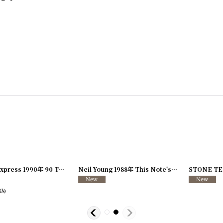
[
250117-80
]
MTV BACK STAGE PASS バックステージパス/スタッフパス
U2 1987年 Joshua Tree Tour
[
250213-26
[
250
]
1,100
6,600
円
円
(税込)
(税込)