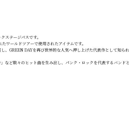
れたバックステージパスです。
開催されたワールドツアーで使用されたアイテムです。
を受賞し、GREEN DAYを再び世界的な人気へ押し上げた代表作として知ら
eams」「Holiday」など数々のヒット曲を生み出し、パンク・ロックを代表す