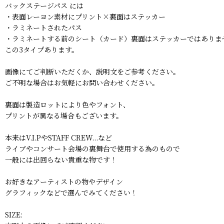
バックステージパス には
・表面レーヨン素材にプリント×裏面はステッカー
・ラミネートされたパス
・ラミネートする前のシート（カード）裏面はステッカーではありま
この3タイプあります。
画像にてご判断いただくか、説明文をご参考ください。
ご不明な場合はお気軽にお問い合わせください。
裏面は製造ロットにより色やフォント、
プリントが異なる場合もございます。
本来はV.I.PやSTAFF CREW...など
ライブやコンサート会場の裏舞台で使用する為のもので
一般には出回らない貴重な物です！
お好きなアーティストの物やデザイン
グラフィックなどで選んでみてください！
SIZE: