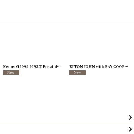
726-08
]
Kenny G 1992-1993年 Breathless Tour
[
250117-127
]
ELTON JOHN with RAY COOPER 1995年 Evening Tour