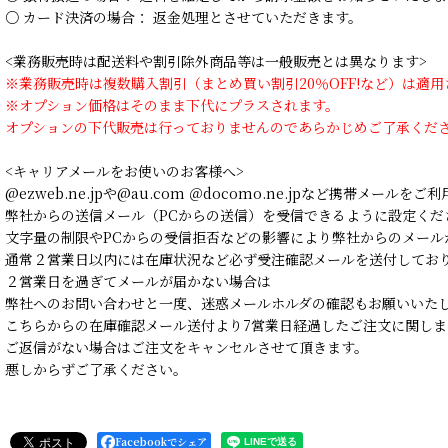
○ カード決済の場合： 返金処理とさせていただきます。
<業務販売時は配送料や割引除外商品等は一般販売とは異なります>
※業務販売時は複数購入割引（まとめ買い割引20％OFF!など）は適
※オプション価格はそのまま下代にプラスされます。
オプションの下代販売は行っておりませんのであらかじめご了承くだ
<キャリアメールをお使いのお客様へ>
@ezweb.ne.jpや@au.com ＠docomo.ne.jpなど携帯メールを
弊社からの送信メール（PCからの送信）を受信できるように設定くだ
文字量の制限やPCからの受信拒否などの影響により弊社からのメール
通常２営業日以内には在庫状況など必ず受注確認メールを送付してお
２営業日を過ぎてメールが届かない場合は
弊社へのお問い合わせと一度、迷惑メールホルダの確認もお願いいた
こちらからの在庫確認メール送付より7営業日経過したご注文に関しま
ご返信がない場合はご注文をキャンセルさせて頂きます。
悪しからずご了承ください。
Facebookでシェア