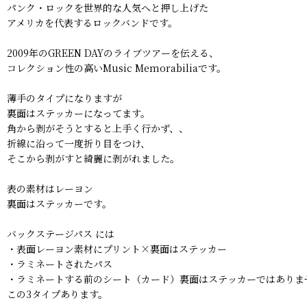
パンク・ロックを世界的な人気へと押し上げた
アメリカを代表するロックバンドです。
2009年のGREEN DAYのライブツアーを伝える、
コレクション性の高いMusic Memorabiliaです。
薄手のタイプになりますが
裏面はステッカーになってます。
角から剥がそうとすると上手く行かず、、
折線に沿って一度折り目をつけ、
そこから剥がすと綺麗に剥がれました。
表の素材はレーヨン
裏面はステッカーです。
バックステージパス には
・表面レーヨン素材にプリント×裏面はステッカー
・ラミネートされたパス
・ラミネートする前のシート（カード）裏面はステッカーではありま
この3タイプあります。