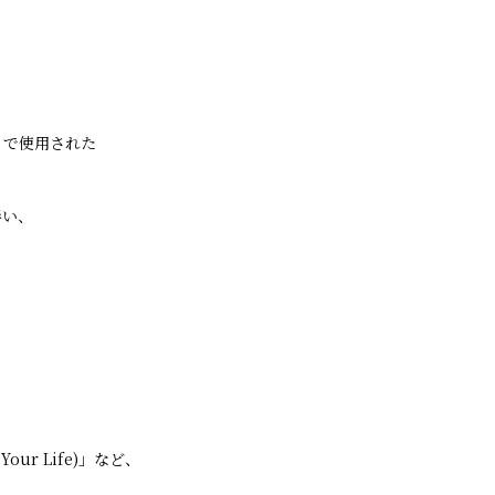
our」で使用された
伴い、
f Your Life)」など、