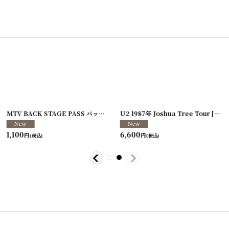
[
250117-80
]
MTV BACK STAGE PASS バックステージパス/スタッフパス
U2 1987年 Joshua Tree Tour
[
250213-26
[
250
]
1,100
6,600
円
円
(税込)
(税込)