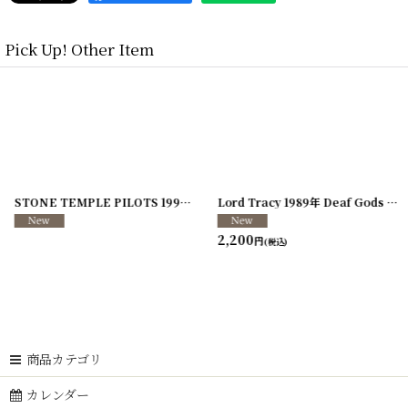
Pick Up! Other Item
]
[
250117-70
]
STONE TEMPLE PILOTS 1996-1997年 TOUR96/97
[
241216-11
]
Lord Tracy 1989年 Deaf Gods of Babylon Tour
2,200
円
(税込)
商品カテゴリ
カレンダー