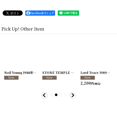
Facebookでシェア
Pick Up! Other Item
[
250726-04
Neil Young 1988年 This Note's For You Tour
]
[
250726-31
STONE TEMPLE PILOTS 1996-1997年 TOUR96/97
[
250117-70
]
]
Lord Tracy 1989年 Deaf Gods of Babylon Tour
2,200
円
(税込)