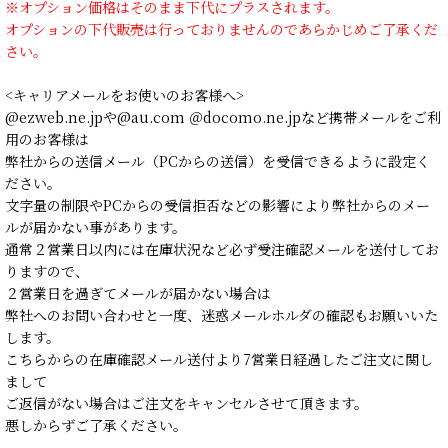
※オプション価格はそのまま下代にプラスされます。
オプションの下代販売は行っておりませんのであらかじめご了承くだ
さい。
<キャリアメールをお使いのお客様へ>
@ezweb.ne.jpや@au.com ＠docomo.ne.jpなど携帯メールをご利
用のお客様は
弊社からの送信メール（PCからの送信）を受信できるように設定く
ださい。
文字量の制限やPCからの受信拒否などの影響により弊社からのメー
ルが届かない事があります。
通常２営業日以内には在庫状況など必ず受注確認メールを送付してお
りますので、
２営業日を過ぎてメールが届かない場合は
弊社へのお問い合わせと一度、迷惑メールホルダの確認もお願いいた
します。
こちらからの在庫確認メール送付より7営業日経過したご注文に関し
まして
ご返信がない場合はご注文をキャンセルさせて頂きます。
悪しからずご了承ください。