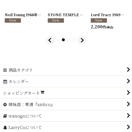
[
250726-04
Neil Young 1988年 This Note's For You Tour
]
[
250726-31
STONE TEMPLE PILOTS 1996-1997年 TOUR96/97
[
250117-70
]
]
Lord Tracy 1989年 Deaf Gods of Babylon Tour
2,200
円
(税込)
商品カテゴリ
カレンダー
ショッピングカート
姉妹店：常滑『antico』
wanogoについて
LarryCoについて