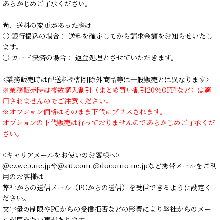
あらかじめご了承ください。
尚、送料の変更があった際は
○ 銀行振込の場合： 送料を確定してから請求金額をお知らせいたし
ます。
○ カード決済の場合： 返金処理とさせていただきます。
<業務販売時は配送料や割引除外商品等は一般販売とは異なります>
※業務販売時は複数購入割引（まとめ買い割引20％OFF!など）は適
用されませんのでご注意ください。
※オプション価格はそのまま下代にプラスされます。
オプションの下代販売は行っておりませんのであらかじめご了承くだ
さい。
<キャリアメールをお使いのお客様へ>
@ezweb.ne.jpや@au.com ＠docomo.ne.jpなど携帯メールをご利
用のお客様は
弊社からの送信メール（PCからの送信）を受信できるように設定く
ださい。
文字量の制限やPCからの受信拒否などの影響により弊社からのメー
ルが届かない事があります。