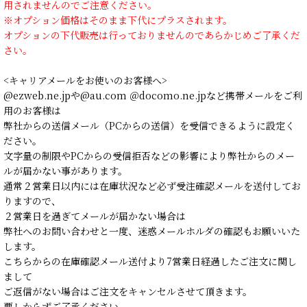
用されませんのでご注意ください。
※オプション価格はそのまま下代にプラスされます。
オプションの下代販売は行っておりませんのであらかじめご了承くだ
さい。
<キャリアメールをお使いのお客様へ>
@ezweb.ne.jpや@au.com ＠docomo.ne.jpなど携帯メールをご利
用のお客様は
弊社からの送信メール（PCからの送信）を受信できるように設定く
ださい。
文字量の制限やPCからの受信拒否などの影響により弊社からのメー
ルが届かない事があります。
通常２営業日以内には在庫状況など必ず受注確認メールを送付してお
りますので、
２営業日を過ぎてメールが届かない場合は
弊社へのお問い合わせと一度、迷惑メールホルダの確認もお願いいた
します。
こちらからの在庫確認メール送付より7営業日経過したご注文に関し
まして
ご返信がない場合はご注文をキャンセルさせて頂きます。
悪しからずご了承ください。