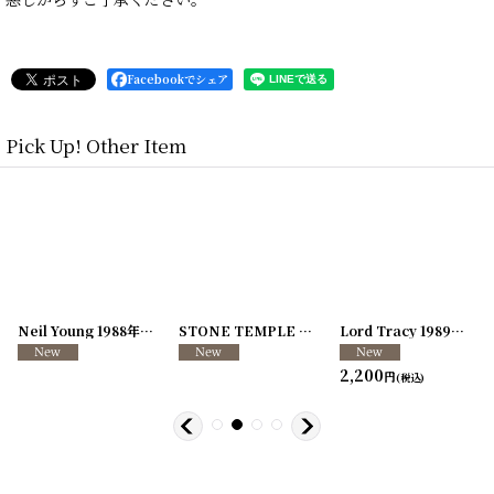
Facebookでシェア
Pick Up! Other Item
[
250726-04
Neil Young 1988年 This Note's For You Tour
]
[
250726-31
STONE TEMPLE PILOTS 1996-1997年 TOUR96/97
[
250117-70
]
]
Lord Tracy 1989年 Deaf Gods of Babylon Tour
2,200
円
(税込)