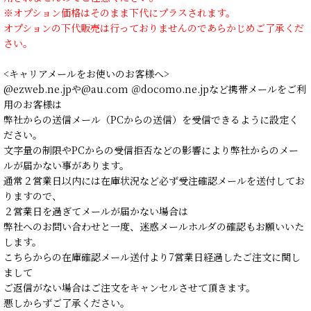
※オプション価格はそのまま下代にプラスされます。
オプションの下代販売は行っておりませんのであらかじめご了承くだ
さい。
<キャリアメールをお使いのお客様へ>
@ezweb.ne.jpや@au.com ＠docomo.ne.jpなど携帯メールをご利
用のお客様は
弊社からの送信メール（PCからの送信）を受信できるように設定く
ださい。
文字量の制限やPCからの受信拒否などの影響により弊社からのメー
ルが届かない事があります。
通常２営業日以内には在庫状況など必ず受注確認メールを送付してお
りますので、
２営業日を過ぎてメールが届かない場合は
弊社へのお問い合わせと一度、迷惑メールホルダの確認もお願いいた
します。
こちらからの在庫確認メール送付より7営業日経過したご注文に関し
まして
ご返信がない場合はご注文をキャンセルさせて頂きます。
悪しからずご了承ください。