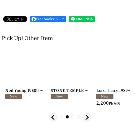
Facebookでシェア
Pick Up! Other Item
[
250726-04
Neil Young 1988年 This Note's For You Tour
]
[
250726-31
STONE TEMPLE PILOTS 1996-1997年 TOUR96/97
[
250117-70
]
]
Lord Tracy 1989年 Deaf Gods of Babylon Tour
2,200
円
(税込)