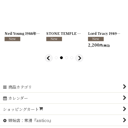
[
250726-04
Neil Young 1988年 This Note's For You Tour
]
[
250726-31
STONE TEMPLE PILOTS 1996-1997年 TOUR96/97
[
250117-70
]
]
Lord Tracy 1989年 Deaf Gods of Babylon Tour
2,200
円
(税込)
商品カテゴリ
カレンダー
ショッピングカート
姉妹店：常滑『antico』