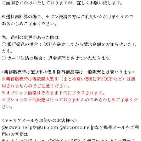
ご面倒をおかけいたしておりますが、宜しくお願い致します。
※送料再計算の場合、セブン決済の方はご利用いただけませんので
あらかじめご了承ください。
尚、送料の変更があった際は
○ 銀行振込の場合： 送料を確定してから請求金額をお知らせいたし
ます。
○ カード決済の場合： 返金処理とさせていただきます。
<業務販売時は配送料や割引除外商品等は一般販売とは異なります>
※業務販売時は複数購入割引（まとめ買い割引20％OFF!など）は適
用されませんのでご注意ください。
※オプション価格はそのまま下代にプラスされます。
オプションの下代販売は行っておりませんのであらかじめご了承くだ
さい。
<キャリアメールをお使いのお客様へ>
@ezweb.ne.jpや@au.com ＠docomo.ne.jpなど携帯メールをご利
用のお客様は
弊社からの送信メール（PCからの送信）を受信できるように設定く