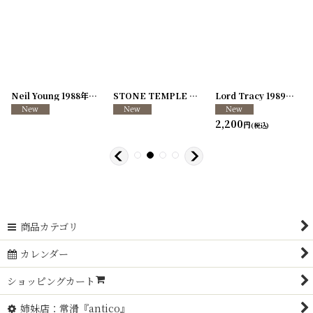
[
250726-04
Neil Young 1988年 This Note's For You Tour
]
[
250726-31
STONE TEMPLE PILOTS 1996-1997年 TOUR96/97
[
250117-70
]
]
Lord Tracy 1989年 Deaf Gods of Babylon Tour
2,200
円
(税込)
商品カテゴリ
カレンダー
ショッピングカート
姉妹店：常滑『antico』