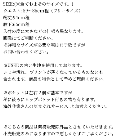
SIZE:(※全ておよそのサイズです。)
ウエスト: 59〜86cm程（フリーサイズ）
総丈:94cm程
股下:65cm程
入荷の度に太さなどの仕様も異なります。
画像にてご判断ください。
※詳細なサイズが必要な際はお手数ですが
お問い合わせください。
※USEDの古い生地を使用しております。
シミや汚れ、プリントが薄くなっているものなども
含まれます。商品の特性として予めご理解ください。
※ポケットは左右２個が基本ですが
稀に後ろにヒップポケット付きの物も有ります。
海外作家さんの気まぐれサービス..とお考えください。
※こちらの商品は業務販売除外品とさせていただきます。
小売販売のみになりますので悪しからずご了承ください。