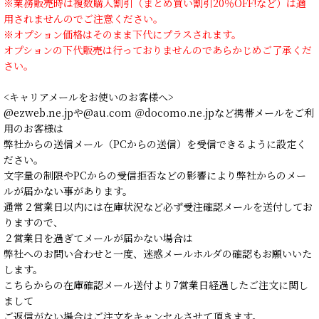
※業務販売時は複数購入割引（まとめ買い割引20％OFF!など）は適
用されませんのでご注意ください。
※オプション価格はそのまま下代にプラスされます。
オプションの下代販売は行っておりませんのであらかじめご了承くだ
さい。
<キャリアメールをお使いのお客様へ>
@ezweb.ne.jpや@au.com ＠docomo.ne.jpなど携帯メールをご利
用のお客様は
弊社からの送信メール（PCからの送信）を受信できるように設定く
ださい。
文字量の制限やPCからの受信拒否などの影響により弊社からのメー
ルが届かない事があります。
通常２営業日以内には在庫状況など必ず受注確認メールを送付してお
りますので、
２営業日を過ぎてメールが届かない場合は
弊社へのお問い合わせと一度、迷惑メールホルダの確認もお願いいた
します。
こちらからの在庫確認メール送付より7営業日経過したご注文に関し
まして
ご返信がない場合はご注文をキャンセルさせて頂きます。