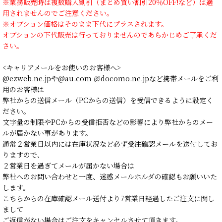
※業務販売時は複数購入割引（まとめ買い割引20％OFF!など）は適
用されませんのでご注意ください。
※オプション価格はそのまま下代にプラスされます。
オプションの下代販売は行っておりませんのであらかじめご了承くだ
さい。
<キャリアメールをお使いのお客様へ>
@ezweb.ne.jpや@au.com ＠docomo.ne.jpなど携帯メールをご利
用のお客様は
弊社からの送信メール（PCからの送信）を受信できるように設定く
ださい。
文字量の制限やPCからの受信拒否などの影響により弊社からのメー
ルが届かない事があります。
通常２営業日以内には在庫状況など必ず受注確認メールを送付してお
りますので、
２営業日を過ぎてメールが届かない場合は
弊社へのお問い合わせと一度、迷惑メールホルダの確認もお願いいた
します。
こちらからの在庫確認メール送付より7営業日経過したご注文に関し
まして
ご返信がない場合はご注文をキャンセルさせて頂きます。