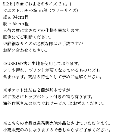
SIZE:(※全ておよそのサイズです。)
ウエスト: 59〜86cm程（フリーサイズ）
総丈:94cm程
股下:65cm程
入荷の度に太さなどの仕様も異なります。
画像にてご判断ください。
※詳細なサイズが必要な際はお手数ですが
お問い合わせください。
※USEDの古い生地を使用しております。
シミや汚れ、プリントが薄くなっているものなども
含まれます。商品の特性として予めご理解ください。
※ポケットは左右２個が基本ですが
稀に後ろにヒップポケット付きの物も有ります。
海外作家さんの気まぐれサービス..とお考えください。
※こちらの商品は業務販売除外品とさせていただきます。
小売販売のみになりますので悪しからずご了承ください。