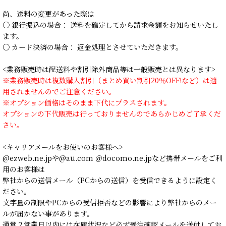
尚、送料の変更があった際は
○ 銀行振込の場合： 送料を確定してから請求金額をお知らせいたし
ます。
○ カード決済の場合： 返金処理とさせていただきます。
<業務販売時は配送料や割引除外商品等は一般販売とは異なります>
※業務販売時は複数購入割引（まとめ買い割引20％OFF!など）は適
用されませんのでご注意ください。
※オプション価格はそのまま下代にプラスされます。
オプションの下代販売は行っておりませんのであらかじめご了承くだ
さい。
<キャリアメールをお使いのお客様へ>
@ezweb.ne.jpや@au.com ＠docomo.ne.jpなど携帯メールをご利
用のお客様は
弊社からの送信メール（PCからの送信）を受信できるように設定く
ださい。
文字量の制限やPCからの受信拒否などの影響により弊社からのメー
ルが届かない事があります。
通常２営業日以内には在庫状況など必ず受注確認メールを送付してお