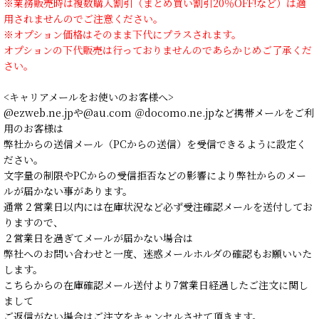
※業務販売時は複数購入割引（まとめ買い割引20％OFF!など）は適
用されませんのでご注意ください。
※オプション価格はそのまま下代にプラスされます。
オプションの下代販売は行っておりませんのであらかじめご了承くだ
さい。
<キャリアメールをお使いのお客様へ>
@ezweb.ne.jpや@au.com ＠docomo.ne.jpなど携帯メールをご利
用のお客様は
弊社からの送信メール（PCからの送信）を受信できるように設定く
ださい。
文字量の制限やPCからの受信拒否などの影響により弊社からのメー
ルが届かない事があります。
通常２営業日以内には在庫状況など必ず受注確認メールを送付してお
りますので、
２営業日を過ぎてメールが届かない場合は
弊社へのお問い合わせと一度、迷惑メールホルダの確認もお願いいた
します。
こちらからの在庫確認メール送付より7営業日経過したご注文に関し
まして
ご返信がない場合はご注文をキャンセルさせて頂きます。