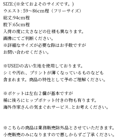
SIZE:(※全ておよそのサイズです。)
ウエスト: 59〜86cm程（フリーサイズ）
総丈:94cm程
股下:65cm程
入荷の度に太さなどの仕様も異なります。
画像にてご判断ください。
※詳細なサイズが必要な際はお手数ですが
お問い合わせください。
※USEDの古い生地を使用しております。
シミや汚れ、プリントが薄くなっているものなども
含まれます。商品の特性として予めご理解ください。
※ポケットは左右２個が基本ですが
稀に後ろにヒップポケット付きの物も有ります。
海外作家さんの気まぐれサービス..とお考えください。
※こちらの商品は業務販売除外品とさせていただきます。
小売販売のみになりますので悪しからずご了承ください。