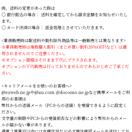
尚、送料の変更があった際は
○ 銀行振込の場合： 送料を確定してから請求金額をお知らせいたし
ます。
○ カード決済の場合： 返金処理とさせていただきます。
<業務販売時は配送料や割引除外商品等は一般販売とは異なります>
※業務販売時は複数購入割引（まとめ買い割引20％OFF!など）は適
用されませんのでご注意ください。
※オプション価格はそのまま下代にプラスされます。
オプションの下代販売は行っておりませんのであらかじめご了承くだ
さい。
<キャリアメールをお使いのお客様へ>
@ezweb.ne.jpや@au.com ＠docomo.ne.jpなど携帯メールをご利
用のお客様は
弊社からの送信メール（PCからの送信）を受信できるように設定く
ださい。
文字量の制限やPCからの受信拒否などの影響により弊社からのメー
ルが届かない事があります。
通常２営業日以内には在庫状況など必ず受注確認メールを送付してお