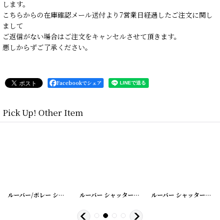
します。
こちらからの在庫確認メール送付より7営業日経過したご注文に関し
まして
ご返信がない場合はご注文をキャンセルさせて頂きます。
悪しからずご了承ください。
Facebookでシェア
Pick Up! Other Item
[
20200401-2
]
ルーバー/ボレー シャッター
[
20200401-1
]
ルーバー シャッター
[
20200331-12
]
ルーバー シャッター
[
202