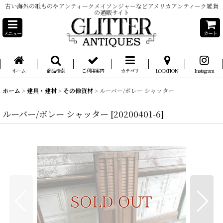
古い海外の紙ものやアンティークメイソンジャーなどアメリカアンティーク雑貨
の通販サイト
メニュー
カート
ホーム
商品検索
ご利用案内
カテゴリ
LOCATION
Instagram
ホーム
>
建具・建材
>
その他資材
>
ルーバー/ボレー シャッター
ルーバー/ボレー シャッター
[
20200401-6
]