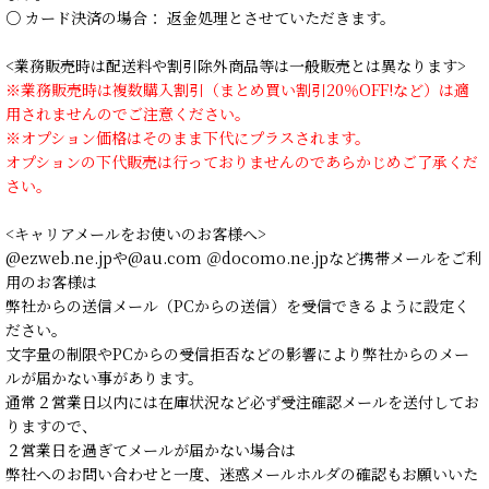
○ カード決済の場合： 返金処理とさせていただきます。
<業務販売時は配送料や割引除外商品等は一般販売とは異なります>
※業務販売時は複数購入割引（まとめ買い割引20％OFF!など）は適
用されませんのでご注意ください。
※オプション価格はそのまま下代にプラスされます。
オプションの下代販売は行っておりませんのであらかじめご了承くだ
さい。
<キャリアメールをお使いのお客様へ>
@ezweb.ne.jpや@au.com ＠docomo.ne.jpなど携帯メールをご利
用のお客様は
弊社からの送信メール（PCからの送信）を受信できるように設定く
ださい。
文字量の制限やPCからの受信拒否などの影響により弊社からのメー
ルが届かない事があります。
通常２営業日以内には在庫状況など必ず受注確認メールを送付してお
りますので、
２営業日を過ぎてメールが届かない場合は
弊社へのお問い合わせと一度、迷惑メールホルダの確認もお願いいた