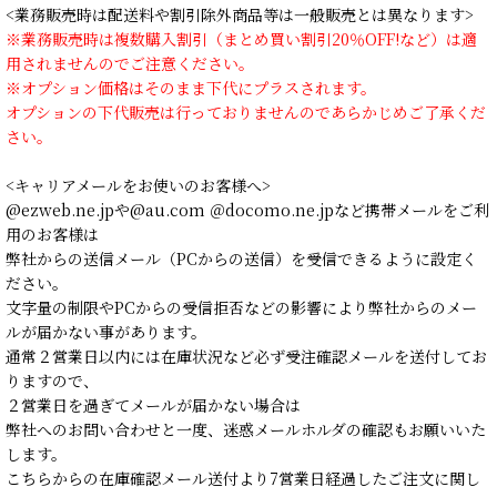
<業務販売時は配送料や割引除外商品等は一般販売とは異なります>
※業務販売時は複数購入割引（まとめ買い割引20％OFF!など）は適
用されませんのでご注意ください。
※オプション価格はそのまま下代にプラスされます。
オプションの下代販売は行っておりませんのであらかじめご了承くだ
さい。
<キャリアメールをお使いのお客様へ>
@ezweb.ne.jpや@au.com ＠docomo.ne.jpなど携帯メールをご利
用のお客様は
弊社からの送信メール（PCからの送信）を受信できるように設定く
ださい。
文字量の制限やPCからの受信拒否などの影響により弊社からのメー
ルが届かない事があります。
通常２営業日以内には在庫状況など必ず受注確認メールを送付してお
りますので、
２営業日を過ぎてメールが届かない場合は
弊社へのお問い合わせと一度、迷惑メールホルダの確認もお願いいた
します。
こちらからの在庫確認メール送付より7営業日経過したご注文に関し