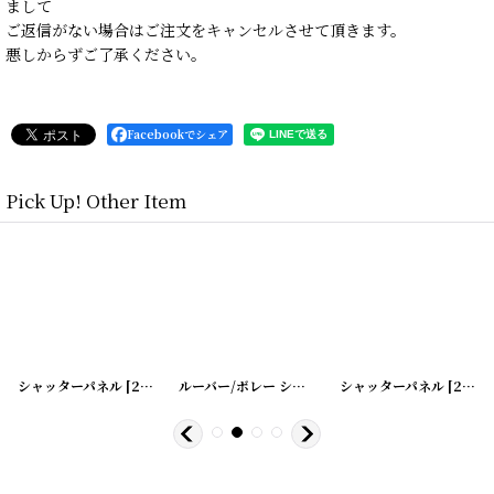
まして
ご返信がない場合はご注文をキャンセルさせて頂きます。
悪しからずご了承ください。
Facebookでシェア
Pick Up! Other Item
0200331-14
シャッターパネル
]
[
20200331-2
]
ルーバー/ボレー シャッター
シャッターパネル
[
20200401-9
]
[
20200331-6