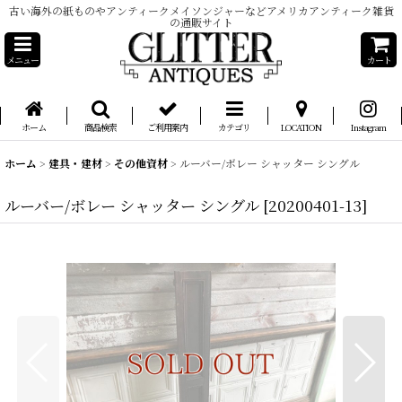
古い海外の紙ものやアンティークメイソンジャーなどアメリカアンティーク雑貨
の通販サイト
メニュー
カート
ホーム
商品検索
ご利用案内
カテゴリ
LOCATION
Instagram
ホーム
>
建具・建材
>
その他資材
>
ルーバー/ボレー シャッター シングル
ルーバー/ボレー シャッター シングル
[
20200401-13
]