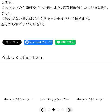
します。
こちらからの在庫確認メール送付より7営業日経過したご注文に関し
まして
ご返信がない場合はご注文をキャンセルさせて頂きます。
悪しからずご了承ください。
Facebookでシェア
Pick Up! Other Item
34
]
[
20200401-26
ルーバー/ボレー シャッター シングル
]
[
20200401-36
ルーバー/ボレー シャッター シングル
]
[
20200401-3
ルーバー/ボレー シャッター シングル