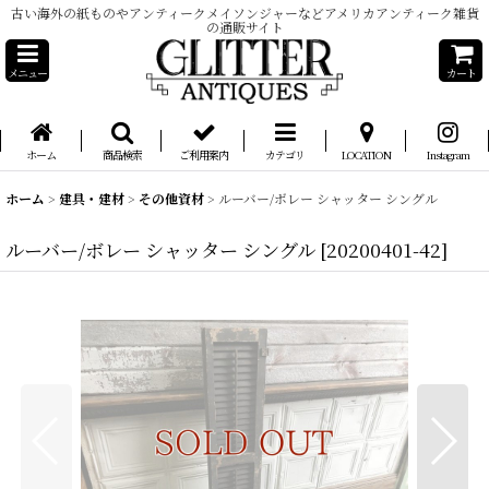
古い海外の紙ものやアンティークメイソンジャーなどアメリカアンティーク雑貨
の通販サイト
メニュー
カート
ホーム
商品検索
ご利用案内
カテゴリ
LOCATION
Instagram
ホーム
>
建具・建材
>
その他資材
>
ルーバー/ボレー シャッター シングル
ルーバー/ボレー シャッター シングル
[
20200401-42
]