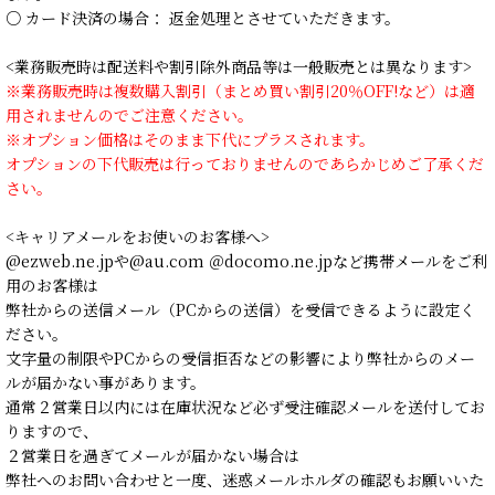
○ カード決済の場合： 返金処理とさせていただきます。
<業務販売時は配送料や割引除外商品等は一般販売とは異なります>
※業務販売時は複数購入割引（まとめ買い割引20％OFF!など）は適
用されませんのでご注意ください。
※オプション価格はそのまま下代にプラスされます。
オプションの下代販売は行っておりませんのであらかじめご了承くだ
さい。
<キャリアメールをお使いのお客様へ>
@ezweb.ne.jpや@au.com ＠docomo.ne.jpなど携帯メールをご利
用のお客様は
弊社からの送信メール（PCからの送信）を受信できるように設定く
ださい。
文字量の制限やPCからの受信拒否などの影響により弊社からのメー
ルが届かない事があります。
通常２営業日以内には在庫状況など必ず受注確認メールを送付してお
りますので、
２営業日を過ぎてメールが届かない場合は
弊社へのお問い合わせと一度、迷惑メールホルダの確認もお願いいた