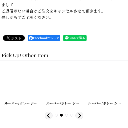
まして
ご返信がない場合はご注文をキャンセルさせて頂きます。
悪しからずご了承ください。
Facebookでシェア
Pick Up! Other Item
28
]
[
20200401-27
ルーバー/ボレー シャッター シングル
]
[
20200401-33
ルーバー/ボレー シャッター シングル
]
[
20200401-3
ルーバー/ボレー シャッター シングル