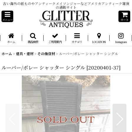
古い海外の紙ものやアンティークメイソンジャーなどアメリカアンティーク雑貨
の通販サイト
メニュー
カート
ホーム
商品検索
ご利用案内
カテゴリ
LOCATION
Instagram
ホーム
>
建具・建材
>
その他資材
>
ルーバー/ボレー シャッター シングル
ルーバー/ボレー シャッター シングル
[
20200401-37
]