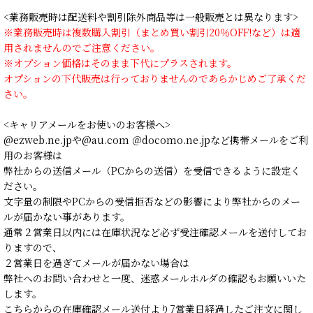
<業務販売時は配送料や割引除外商品等は一般販売とは異なります>
※業務販売時は複数購入割引（まとめ買い割引20％OFF!など）は適
用されませんのでご注意ください。
※オプション価格はそのまま下代にプラスされます。
オプションの下代販売は行っておりませんのであらかじめご了承くだ
さい。
<キャリアメールをお使いのお客様へ>
@ezweb.ne.jpや@au.com ＠docomo.ne.jpなど携帯メールをご利
用のお客様は
弊社からの送信メール（PCからの送信）を受信できるように設定く
ださい。
文字量の制限やPCからの受信拒否などの影響により弊社からのメー
ルが届かない事があります。
通常２営業日以内には在庫状況など必ず受注確認メールを送付してお
りますので、
２営業日を過ぎてメールが届かない場合は
弊社へのお問い合わせと一度、迷惑メールホルダの確認もお願いいた
します。
こちらからの在庫確認メール送付より7営業日経過したご注文に関し