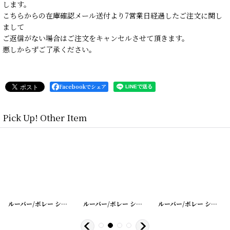
します。
こちらからの在庫確認メール送付より7営業日経過したご注文に関し
まして
ご返信がない場合はご注文をキャンセルさせて頂きます。
悪しからずご了承ください。
Facebookでシェア
Pick Up! Other Item
34
]
[
20200401-26
ルーバー/ボレー シャッター シングル
]
[
20200401-36
ルーバー/ボレー シャッター シングル
]
[
20200401-3
ルーバー/ボレー シャッター シングル