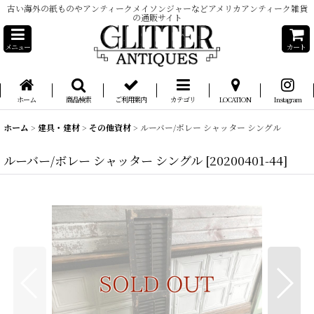
古い海外の紙ものやアンティークメイソンジャーなどアメリカアンティーク雑貨
の通販サイト
メニュー
カート
ホーム
商品検索
ご利用案内
カテゴリ
LOCATION
Instagram
ホーム
>
建具・建材
>
その他資材
>
ルーバー/ボレー シャッター シングル
ルーバー/ボレー シャッター シングル
[
20200401-44
]