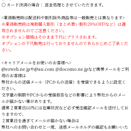
○ カード決済の場合： 返金処理とさせていただきます。
<業務販売時は配送料や割引除外商品等は一般販売とは異なります>
※業務販売時は複数購入割引（まとめ買い割引20％OFF!など）は適
用されませんのでご注意ください。
※オプション価格はそのまま下代にプラスされます。
オプションの下代販売は行っておりませんのであらかじめご了承くだ
さい。
<キャリアメールをお使いのお客様へ>
@ezweb.ne.jpや@au.com ＠docomo.ne.jpなど携帯メールをご利
用のお客様は
弊社からの送信メール（PCからの送信）を受信できるように設定く
ださい。
文字量の制限やPCからの受信拒否などの影響により弊社からのメー
ルが届かない事があります。
通常２営業日以内には在庫状況など必ず受注確認メールを送付してお
りますので、
２営業日を過ぎてメールが届かない場合は
弊社へのお問い合わせと一度、迷惑メールホルダの確認もお願いいた