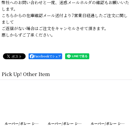
弊社へのお問い合わせと一度、迷惑メールホルダの確認もお願いいた
します。
こちらからの在庫確認メール送付より7営業日経過したご注文に関し
まして
ご返信がない場合はご注文をキャンセルさせて頂きます。
悪しからずご了承ください。
Facebookでシェア
Pick Up! Other Item
34
]
[
20200401-26
ルーバー/ボレー シャッター シングル
]
[
20200401-36
ルーバー/ボレー シャッター シングル
]
[
20200401-3
ルーバー/ボレー シャッター シングル