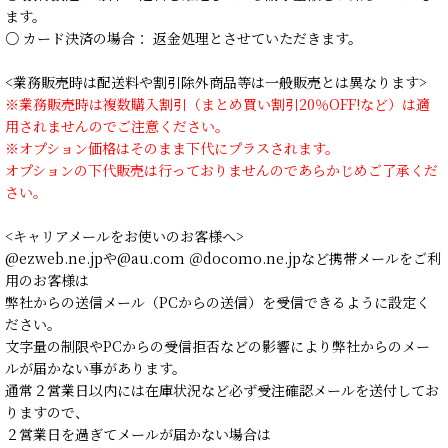
ます。
○ カード決済の場合： 返金処理とさせていただきます。
<業務販売時は配送料や割引除外商品等は一般販売とは異なります>
※業務販売時は複数購入割引（まとめ買い割引20％OFF!など）は適
用されませんのでご注意ください。
※オプション価格はそのまま下代にプラスされます。
オプションの下代販売は行っておりませんのであらかじめご了承くだ
さい。
<キャリアメールをお使いのお客様へ>
@ezweb.ne.jpや@au.com ＠docomo.ne.jpなど携帯メールをご利
用のお客様は
弊社からの送信メール（PCからの送信）を受信できるように設定く
ださい。
文字量の制限やPCからの受信拒否などの影響により弊社からのメー
ルが届かない事があります。
通常２営業日以内には在庫状況など必ず受注確認メールを送付してお
りますので、
２営業日を過ぎてメールが届かない場合は