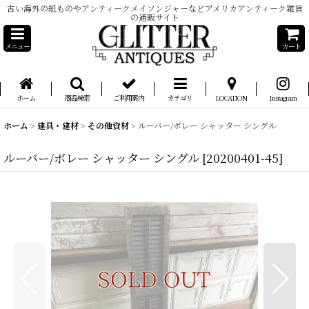
古い海外の紙ものやアンティークメイソンジャーなどアメリカアンティーク雑貨
の通販サイト
メニュー
カート
ホーム
商品検索
ご利用案内
カテゴリ
LOCATION
Instagram
ホーム
>
建具・建材
>
その他資材
>
ルーバー/ボレー シャッター シングル
ルーバー/ボレー シャッター シングル
[
20200401-45
]