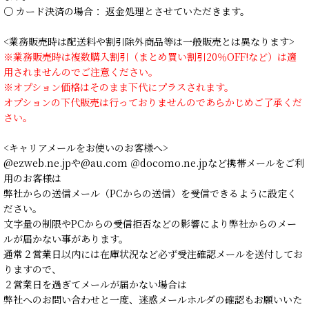
○ カード決済の場合： 返金処理とさせていただきます。
<業務販売時は配送料や割引除外商品等は一般販売とは異なります>
※業務販売時は複数購入割引（まとめ買い割引20％OFF!など）は適
用されませんのでご注意ください。
※オプション価格はそのまま下代にプラスされます。
オプションの下代販売は行っておりませんのであらかじめご了承くだ
さい。
<キャリアメールをお使いのお客様へ>
@ezweb.ne.jpや@au.com ＠docomo.ne.jpなど携帯メールをご利
用のお客様は
弊社からの送信メール（PCからの送信）を受信できるように設定く
ださい。
文字量の制限やPCからの受信拒否などの影響により弊社からのメー
ルが届かない事があります。
通常２営業日以内には在庫状況など必ず受注確認メールを送付してお
りますので、
２営業日を過ぎてメールが届かない場合は
弊社へのお問い合わせと一度、迷惑メールホルダの確認もお願いいた