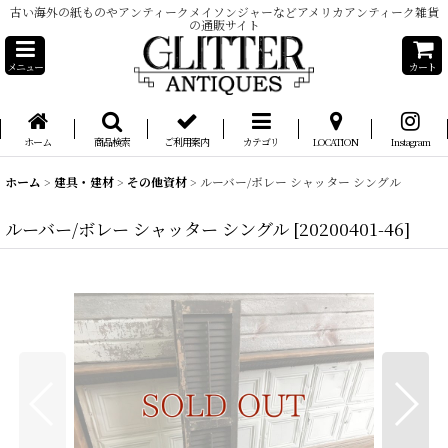
古い海外の紙ものやアンティークメイソンジャーなどアメリカアンティーク雑貨
の通販サイト
メニュー
カート
ホーム
商品検索
ご利用案内
カテゴリ
LOCATION
Instagram
ホーム
>
建具・建材
>
その他資材
>
ルーバー/ボレー シャッター シングル
ルーバー/ボレー シャッター シングル
[
20200401-46
]