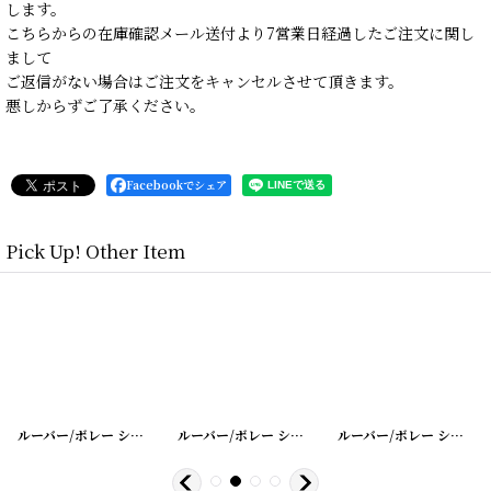
します。
こちらからの在庫確認メール送付より7営業日経過したご注文に関し
まして
ご返信がない場合はご注文をキャンセルさせて頂きます。
悪しからずご了承ください。
Facebookでシェア
Pick Up! Other Item
34
]
[
20200401-26
ルーバー/ボレー シャッター シングル
]
[
20200401-36
ルーバー/ボレー シャッター シングル
]
[
20200401-3
ルーバー/ボレー シャッター シングル