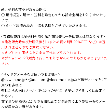
尚、送料の変更があった際は
○ 銀行振込の場合： 送料を確定してから請求金額をお知らせいたし
ます。
○ カード決済の場合： 返金処理とさせていただきます。
<業務販売時は配送料や割引除外商品等は一般販売とは異なります>
※業務販売時は複数購入割引（まとめ買い割引20％OFF!など）は適
用されませんのでご注意ください。
※オプション価格はそのまま下代にプラスされます。
オプションの下代販売は行っておりませんのであらかじめご了承くだ
さい。
<キャリアメールをお使いのお客様へ>
@ezweb.ne.jpや@au.com ＠docomo.ne.jpなど携帯メールをご利
用のお客様は
弊社からの送信メール（PCからの送信）を受信できるように設定く
ださい。
文字量の制限やPCからの受信拒否などの影響により弊社からのメー
ルが届かない事があります。