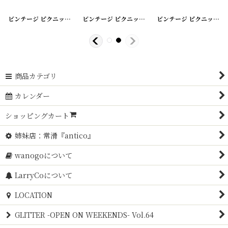
200408-2
[
]
20200408-7
ビンテージ ピクニックバスケット
]
[
20200408-6
ビンテージ ピクニックバスケット
]
[
20200408-5
ビンテージ ピクニックバスケット
]
商品カテゴリ
カレンダー
ショッピングカート
姉妹店：常滑『antico』
wanogoについて
LarryCoについて
LOCATION
GLITTER -OPEN ON WEEKENDS- Vol.64