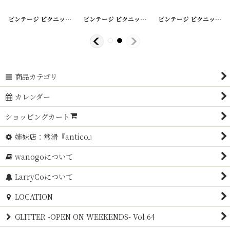
200408-2
[
]
20200408-3
ビンテージ ピクニックバスケット
]
[
20200408-4
ビンテージ ピクニックバスケット
]
[
20200408-5
ビンテージ ピクニックバスケット
]
商品カテゴリ
カレンダー
ショッピングカート
姉妹店：常滑『antico』
wanogoについて
LarryCoについて
LOCATION
GLITTER -OPEN ON WEEKENDS- Vol.64