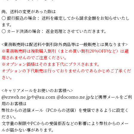
尚、送料の変更があった際は
○ 銀行振込の場合： 送料を確定してから請求金額をお知らせいたし
ます。
○ カード決済の場合： 返金処理とさせていただきます。
<業務販売時は配送料や割引除外商品等は一般販売とは異なります>
※業務販売時は複数購入割引（まとめ買い割引20％OFF!など）は適
用されませんのでご注意ください。
※オプション価格はそのまま下代にプラスされます。
オプションの下代販売は行っておりませんのであらかじめご了承くだ
さい。
<キャリアメールをお使いのお客様へ>
@ezweb.ne.jpや@au.com ＠docomo.ne.jpなど携帯メールをご利
用のお客様は
弊社からの送信メール（PCからの送信）を受信できるように設定く
ださい。
文字量の制限やPCからの受信拒否などの影響により弊社からのメー
ルが届かない事があります。