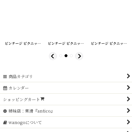
[
20200408-6
ビンテージ ピクニックバスケット
]
[
20200408-7
ビンテージ ピクニックバスケット
]
[
20200408-9
ビンテージ ピクニックバスケット
]
商品カテゴリ
カレンダー
ショッピングカート
姉妹店：常滑『antico』
wanogoについて