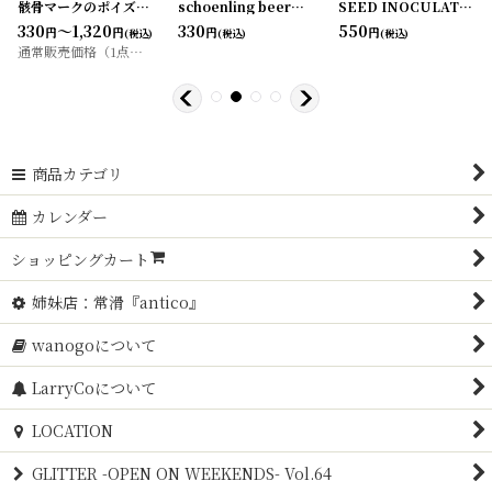
19
]
[
20200410-1
]
骸骨マークのポイズンラベル （アソート5枚セット）
schoenling beerラベル（2枚セット）
[
20200407-21
[
2020040
]
SEED INOCULATION ラベル
330
～1,320
330
550
円
円
円
円
(税込)
(税込)
(税込)
通常販売価格（1点）
:
330
～1,650
円
円
商品カテゴリ
カレンダー
ショッピングカート
姉妹店：常滑『antico』
wanogoについて
LarryCoについて
LOCATION
GLITTER -OPEN ON WEEKENDS- Vol.64