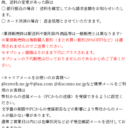
尚、送料の変更があった際は
○ 銀行振込の場合： 送料を確定してから請求金額をお知らせいたし
ます。
○ カード決済の場合： 返金処理とさせていただきます。
<業務販売時は配送料や割引除外商品等は一般販売とは異なります>
※業務販売時は複数購入割引（まとめ買い割引20％OFF!など）は適
用されませんのでご注意ください。
※オプション価格はそのまま下代にプラスされます。
オプションの下代販売は行っておりませんのであらかじめご了承くだ
さい。
<キャリアメールをお使いのお客様へ>
@ezweb.ne.jpや@au.com ＠docomo.ne.jpなど携帯メールをご利
用のお客様は
弊社からの送信メール（PCからの送信）を受信できるように設定く
ださい。
文字量の制限やPCからの受信拒否などの影響により弊社からのメー
ルが届かない事があります。
通常２営業日以内には在庫状況など必ず受注確認メールを送付してお
りますので、