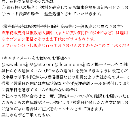
尚、送料の変更があった際は
○ 銀行振込の場合： 送料を確定してから請求金額をお知らせいたしま
○ カード決済の場合： 返金処理とさせていただきます。
<業務販売時は配送料や割引除外商品等は一般販売とは異なります>
※業務販売時は複数購入割引（まとめ買い割引20％OFF!など）は適
※オプション価格はそのまま下代にプラスされます。
オプションの下代販売は行っておりませんのであらかじめご了承くだ
<キャリアメールをお使いのお客様へ>
@ezweb.ne.jpや@au.com ＠docomo.ne.jpなど携帯メールを
弊社からの送信メール（PCからの送信）を受信できるように設定くだ
文字量の制限やPCからの受信拒否などの影響により弊社からのメール
通常２営業日以内には在庫状況など必ず受注確認メールを送付してお
２営業日を過ぎてメールが届かない場合は
弊社へのお問い合わせと一度、迷惑メールホルダの確認もお願いいた
こちらからの在庫確認メール送付より7営業日経過したご注文に関しま
ご返信がない場合はご注文をキャンセルさせて頂きます。
悪しからずご了承ください。