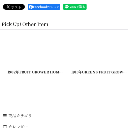
Facebookでシェア
Pick Up! Other Item
2
]
[
20200414-1
1902年FRUIT GROWER HOME COMPANION 農業系雑誌
]
[
20200324-3
1913年GREENS FRUIT GROWER 農業系雑誌
]
商品カテゴリ
カレンダー