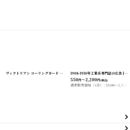
00327-27
ヴィクトリアン コーリングカード
]
[
20200327-41
1908-1910年工業系専門誌の広告
]
[
2020
550
～2,200
円
円
(税込)
通常販売価格（1点）
:
550
～2,750
円
円