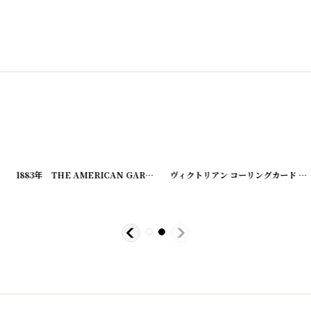
[
20200324-4
]
1883年 THE AMERICAN GARDEN 農業系雑誌
ヴィクトリアン コーリングカード
[
20200324-5
]
[
202