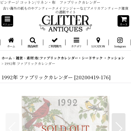
ビンテージ コットン/リネン・布 ファブリックカレンダー
古い海外の紙ものやアンティークメイソンジャーなどアメリカアンティーク雑貨
の通販サイト
メニュー
カート
ホーム
商品検索
ご利用案内
カテゴリ
LOCATION
Instagram
ホーム
>
雑貨
>
素材:布:ファブリックカレンダー・シードサック ・クッション
>
1992年 ファブリックカレンダー
1992年 ファブリックカレンダー
[
20200419-176
]