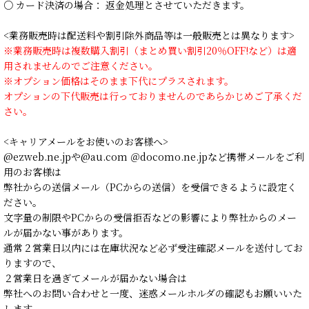
○ カード決済の場合： 返金処理とさせていただきます。
<業務販売時は配送料や割引除外商品等は一般販売とは異なります>
※業務販売時は複数購入割引（まとめ買い割引20％OFF!など）は適
用されませんのでご注意ください。
※オプション価格はそのまま下代にプラスされます。
オプションの下代販売は行っておりませんのであらかじめご了承くだ
さい。
<キャリアメールをお使いのお客様へ>
@ezweb.ne.jpや@au.com ＠docomo.ne.jpなど携帯メールをご利
用のお客様は
弊社からの送信メール（PCからの送信）を受信できるように設定く
ださい。
文字量の制限やPCからの受信拒否などの影響により弊社からのメー
ルが届かない事があります。
通常２営業日以内には在庫状況など必ず受注確認メールを送付してお
りますので、
２営業日を過ぎてメールが届かない場合は
弊社へのお問い合わせと一度、迷惑メールホルダの確認もお願いいた
します。