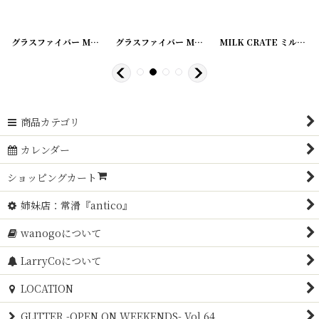
422-13
]
グラスファイバー MILK CRATE ミルククレート
[
20200422-12
]
グラスファイバー MILK CRATE ミルククレート
[
20200422-11
]
MILK CRATE ミルククレート
商品カテゴリ
カレンダー
ショッピングカート
姉妹店：常滑『antico』
wanogoについて
LarryCoについて
LOCATION
GLITTER -OPEN ON WEEKENDS- Vol.64