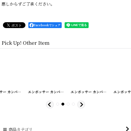
悪しからずご了承ください。
Facebookでシェア
Pick Up! Other Item
[
20200424-6
]
エンボッサー カンパニーシール
[
20200424-14
]
エンボッサー カンパニーシール
[
20200424-2
]
エンボッサー カンパニーシール
商品カテゴリ