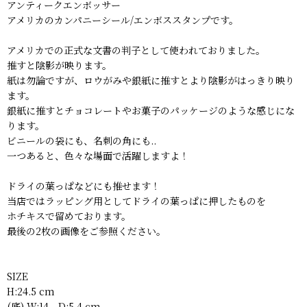
アンティークエンボッサー
アメリカのカンパニーシール/エンボススタンプです。
アメリカでの正式な文書の判子として使われておりました。
推すと陰影が映ります。
紙は勿論ですが、ロウがみや銀紙に推すとより陰影がはっきり映り
ます。
銀紙に推すとチョコレートやお菓子のパッケージのような感じにな
ります。
ビニールの袋にも、名刺の角にも..
一つあると、色々な場面で活躍しますよ！
ドライの葉っぱなどにも推せます！
当店ではラッピング用としてドライの葉っぱに押したものを
ホチキスで留めております。
最後の2枚の画像をご参照ください。
SIZE
H:24.5 cm
(底) W:14 D:5.4 cm