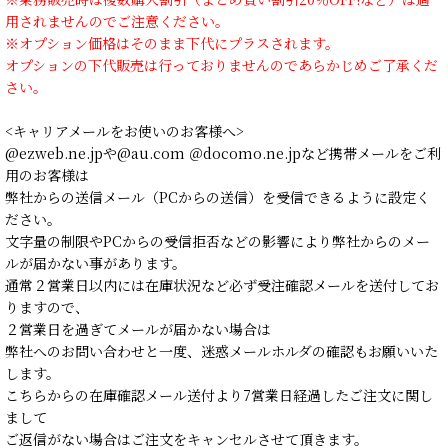
用されませんのでご注意ください。
※オプション価格はそのまま下代にプラスされます。
オプションの下代販売は行っておりませんのであらかじめご了承くだ
さい。
<キャリアメールをお使いのお客様へ>
@ezweb.ne.jpや@au.com ＠docomo.ne.jpなど携帯メールをご利
用のお客様は
弊社からの送信メール（PCからの送信）を受信できるように設定く
ださい。
文字量の制限やPCからの受信拒否などの影響により弊社からのメー
ルが届かない事があります。
通常２営業日以内には在庫状況など必ず受注確認メールを送付してお
りますので、
２営業日を過ぎてメールが届かない場合は
弊社へのお問い合わせと一度、迷惑メールホルダの確認もお願いいた
します。
こちらからの在庫確認メール送付より7営業日経過したご注文に関し
まして
ご返信がない場合はご注文をキャンセルさせて頂きます。