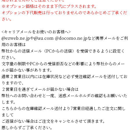
※オプション価格はそのまま下代にプラスされます。
オプションの下代販売は行っておりませんのであらかじめご了承くだ
さい。
<キャリアメールをお使いのお客様へ>
@ezweb.ne.jpや@au.com ＠docomo.ne.jpなど携帯メールをご利
用のお客様は
弊社からの送信メール（PCからの送信）を受信できるように設定く
ださい。
文字量の制限やPCからの受信拒否などの影響により弊社からのメー
ルが届かない事があります。
通常２営業日以内には在庫状況など必ず受注確認メールを送付してお
りますので、
２営業日を過ぎてメールが届かない場合は
弊社へのお問い合わせと一度、迷惑メールホルダの確認もお願いいた
します。
こちらからの在庫確認メール送付より7営業日経過したご注文に関し
まして
ご返信がない場合はご注文をキャンセルさせて頂きます。
悪しからずご了承ください。