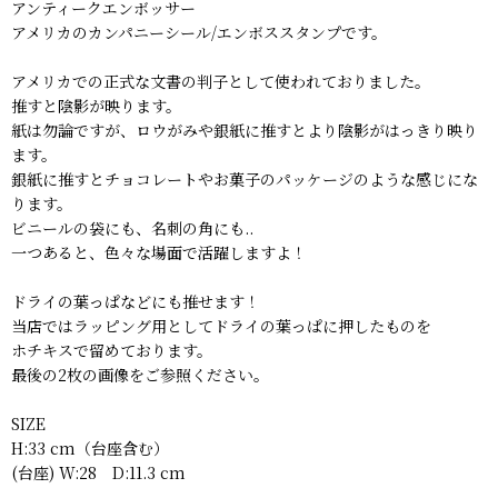
アンティークエンボッサー
アメリカのカンパニーシール/エンボススタンプです。
アメリカでの正式な文書の判子として使われておりました。
推すと陰影が映ります。
紙は勿論ですが、ロウがみや銀紙に推すとより陰影がはっきり映り
ます。
銀紙に推すとチョコレートやお菓子のパッケージのような感じにな
ります。
ビニールの袋にも、名刺の角にも..
一つあると、色々な場面で活躍しますよ！
ドライの葉っぱなどにも推せます！
当店ではラッピング用としてドライの葉っぱに押したものを
ホチキスで留めております。
最後の2枚の画像をご参照ください。
SIZE
H:33 cm（台座含む）
(台座) W:28 D:11.3 cm