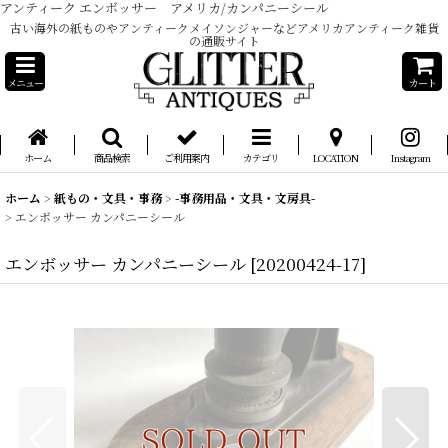
アンティーク エンボッサー アメリカ/カンパニーシール
古い海外の紙ものやアンティークメイソンジャーなどアメリカアンティーク雑貨
の通販サイト
メニュー
カート
ホーム
商品検索
ご利用案内
カテゴリ
LOCATION
Instagram
ホーム
>
紙もの・文具・事務
>
-事務用品・文具・文房具-
>
エンボッサー カンパニーシール
エンボッサー カンパニーシール
[
20200424-17
]