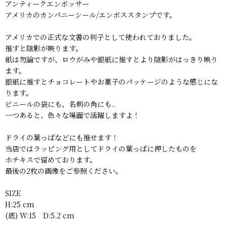
アンティークエンボッサー
アメリカのカンパニーシール/エンボススタンプです。
アメリカでの正式な文書の判子として使われておりました。
推すと陰影が映ります。
紙は勿論ですが、ロウがみや銀紙に推すとより陰影がはっきり映り
ます。
銀紙に推すとチョコレートやお菓子のパッケージのような感じにな
ります。
ビニールの袋にも、名刺の角にも..
一つあると、色々な場面で活躍しますよ！
ドライの葉っぱなどにも推せます！
当店ではラッピング用としてドライの葉っぱに押したものを
ホチキスで留めております。
最後の2枚の画像をご参照ください。
SIZE
H:25 cm
(底) W:15 D:5.2 cm