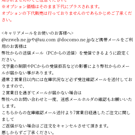
※オプション価格はそのまま下代にプラスされます。
オプションの下代販売は行っておりませんのであらかじめご了承くだ
さい。
<キャリアメールをお使いのお客様へ>
@ezweb.ne.jpや@au.com ＠docomo.ne.jpなど携帯メールをご利
用のお客様は
弊社からの送信メール（PCからの送信）を受信できるように設定く
ださい。
文字量の制限やPCからの受信拒否などの影響により弊社からのメー
ルが届かない事があります。
通常２営業日以内には在庫状況など必ず受注確認メールを送付してお
りますので、
２営業日を過ぎてメールが届かない場合は
弊社へのお問い合わせと一度、迷惑メールホルダの確認もお願いいた
します。
こちらからの在庫確認メール送付より7営業日経過したご注文に関し
まして
ご返信がない場合はご注文をキャンセルさせて頂きます。
悪しからずご了承ください。