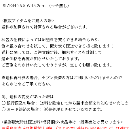
SIZE:H:25.5 W:15.2cm （マチ無し）
<複数アイテムをご購入の際>
送料が加算されて計算される場合がございます。
梱包の仕様によっては配送料を安くできる場合もあり、
色々組み合わせを試して、極力安く配送できる様に致します！
送料に関しては、ご注文確定後、梱包サイズを計測して
適正価格を再度お知らせいたしております。
ご面倒をおかけいたしておりますが、宜しくお願い致します。
※送料再計算の場合、セブン決済の方はご利用いただけませんので
あらかじめご了承ください。
尚、送料の変更があった際は
○ 銀行振込の場合： 送料を確定してから請求金額をお知らせいたしま
○ カード決済の場合： 返金処理とさせていただきます。
<業務販売時は配送料や割引除外商品等は一般販売とは異なります>
※業務販売時は複数購入割引（まとめ買い割引20％OFF!など）は適