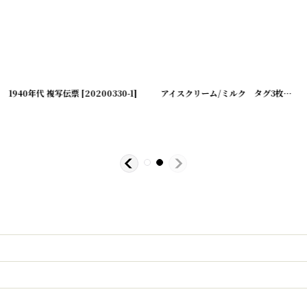
0214-19
1940年代 複写伝票
]
[
20200330-1
]
アイスクリーム/ミルク タグ3枚セット