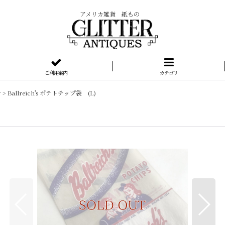
アメリカ雑貨 紙もの
ご利用案内
カテゴリ
シ
>
Ballreich's ポテトチップ袋 (L)