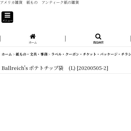
アメリカ雑貨 紙もの アンティーク紙の雑貨
メニュー
ホーム
商品検索
ホーム
>
紙もの・文具・事務
>
ラベル・クーポン・チケット・パッケージ・チラ
Ballreich's ポテトチップ袋 (L)
[
20200505-2
]