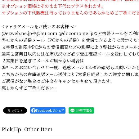
※オプション価格はそのまま下代にプラスされます。
オプションの下代販売は行っておりませんのであらかじめご了承くだ
<キャリアメールをお使いのお客様へ>
@ezweb.ne.jpや@au.com ＠docomo.ne.jpなど携帯メールを
弊社からの送信メール（PCからの送信）を受信できるように設定くだ
文字量の制限やPCからの受信拒否などの影響により弊社からのメール
通常２営業日以内には在庫状況など必ず受注確認メールを送付してお
２営業日を過ぎてメールが届かない場合は
弊社へのお問い合わせと一度、迷惑メールホルダの確認もお願いいた
こちらからの在庫確認メール送付より7営業日経過したご注文に関しま
ご返信がない場合はご注文をキャンセルさせて頂きます。
悪しからずご了承ください。
Facebookでシェア
Pick Up! Other Item