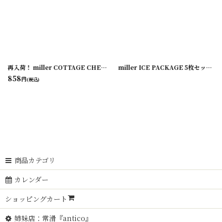
0200323-05
]
[
180214-20
]
再入荷！ miller COTTAGE CHEESE CUP
[
180214-18
]
miller ICE PACKAGE 5枚セット
[
18
858
円
(税込)
商品カテゴリ
カレンダー
ショッピングカート
姉妹店：常滑『antico』