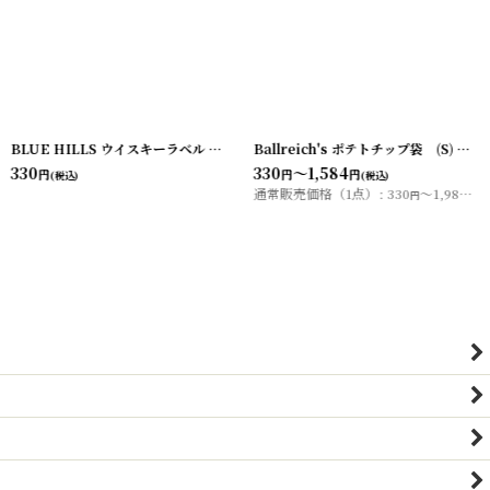
[
20200413-3
]
BLUE HILLS ウイスキーラベル （2枚セット）
Ballreich's ポテトチップ袋 (S)
[
20200407-11
]
[
202
330
330
～1,584
円
円
円
(税込)
(税込)
通常販売価格（1点）
:
330
～1,980
円
円