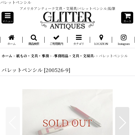
バレットペンシル
アメリカアンティーク文具・文房具/バレットペンシル/鉛筆
メニュー
カート
ホーム
商品検索
ご利用案内
カテゴリ
LOCATION
Instagram
ホーム
>
紙もの・文具・事務
>
-事務用品・文具・文房具-
>
バレットペンシル
バレットペンシル
[
200526-9
]