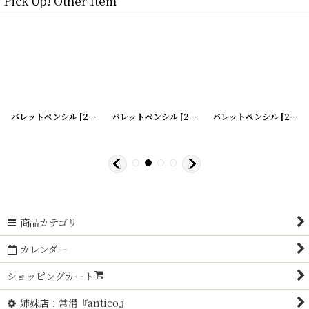
Pick Up! Other Item
バレットペンシル
]
[
200526-2
バレットペンシル
]
[
200526-3
バレットペンシル
]
[
200526-4
商品カテゴリ
カレンダー
ショッピングカート
姉妹店：常滑『antico』