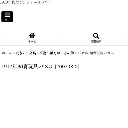
1910年代のアンティークパズル
メニュー
ホーム
商品検索
ホーム
>
紙もの・文具・事務
>
紙もの・その他
>
1912年 知育玩具 パズル
1912年 知育玩具 パズル
[
200708-5
]