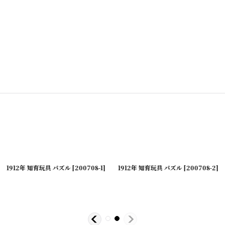
200323-05
1912年 知育玩具 パズル
]
[
200601-1
[
]
200708-1
]
1912年 知育玩具 パズル
[
200708-2
]