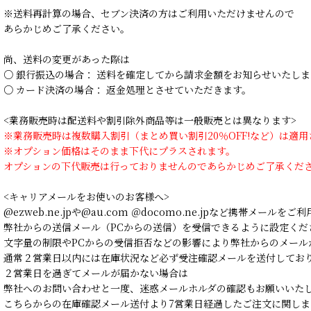
※送料再計算の場合、セブン決済の方はご利用いただけませんので
あらかじめご了承ください。
尚、送料の変更があった際は
○ 銀行振込の場合： 送料を確定してから請求金額をお知らせいたしま
○ カード決済の場合： 返金処理とさせていただきます。
<業務販売時は配送料や割引除外商品等は一般販売とは異なります>
※業務販売時は複数購入割引（まとめ買い割引20％OFF!など）は適
※オプション価格はそのまま下代にプラスされます。
オプションの下代販売は行っておりませんのであらかじめご了承くだ
<キャリアメールをお使いのお客様へ>
@ezweb.ne.jpや@au.com ＠docomo.ne.jpなど携帯メールを
弊社からの送信メール（PCからの送信）を受信できるように設定くだ
文字量の制限やPCからの受信拒否などの影響により弊社からのメール
通常２営業日以内には在庫状況など必ず受注確認メールを送付してお
２営業日を過ぎてメールが届かない場合は
弊社へのお問い合わせと一度、迷惑メールホルダの確認もお願いいた
こちらからの在庫確認メール送付より7営業日経過したご注文に関しま