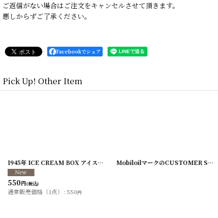
ご返信がない場合はご注文をキャンセルさせて頂きます。
悪しからずご了承ください。
Facebookでシェア
Pick Up! Other Item
200328-9
]
1945年 ICE CREAM BOX アイスクリームボックス 第二次世界大戦 軍物
[
MobiloilマークのCUSTOMER SERVICE RECORD
20
550
円
(税込)
通常販売価格（1点）
:
550
円