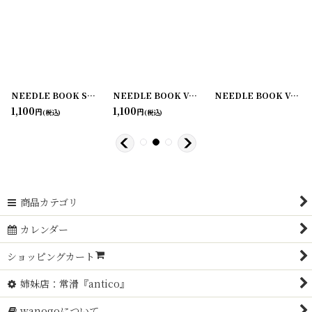
[
210611-4
NEEDLE BOOK SHAKESPEARE
]
[
210611-3
NEEDLE BOOK VON'S LIBERTY
]
[
210611-7
NEEDLE BOOK VON'S MARKETS
]
1,100
1,100
円
円
(税込)
(税込)
商品カテゴリ
カレンダー
ショッピングカート
姉妹店：常滑『antico』
wanogoについて