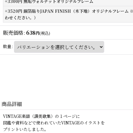
+3300円 無垢ウォルナットオリジナルフレーム
+3520円 銅箔貼りJAPAN FINISH（木下地）オリジナルフレー
わせください。）
販売価格
:
638
円
(税込)
数量
:
商品詳細
VINTAGE楽譜（讃美歌集）の１ページに
図鑑や資料などで使われていたVINTAGEのイラストを
プリントいたしました。