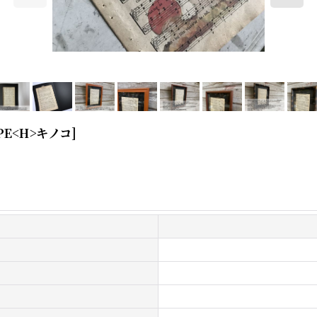
PE<H>キノコ
]