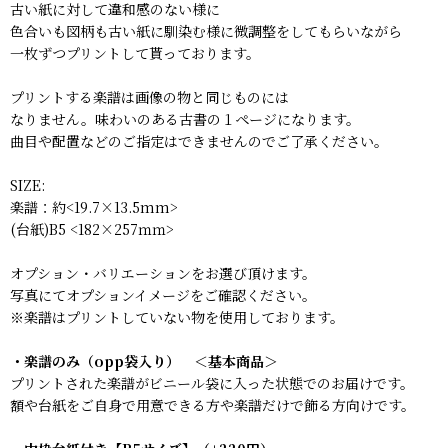
古い紙に対して違和感のない様に
色合いも図柄も古い紙に馴染む様に微調整をしてもらいながら
一枚ずつプリントして貰っております。
プリントする楽譜は画像の物と同じものには
なりません。味わいのある古書の１ページになります。
曲目や配置などのご指定はできませんのでご了承ください。
SIZE:
楽譜：約<19.7×13.5mm>
(台紙)B5 <182×257ｍｍ>
オプション・バリエーションをお選び頂けます。
写真にてオプションイメージをご確認ください。
※楽譜はプリントしていない物を使用しております。
・楽譜のみ（opp袋入り） ＜基本商品＞
プリントされた楽譜がビニール袋に入った状態でのお届けです。
額や台紙をご自身で用意できる方や楽譜だけで飾る方向けです。