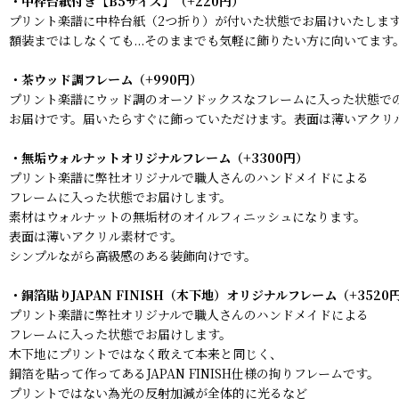
・中枠台紙付き【B5サイズ】（+220円）
プリント楽譜に中枠台紙（2つ折り）が付いた状態でお届けいたし
額装まではしなくても...そのままでも気軽に飾りたい方に向いてます
・茶ウッド調フレーム（+990円）
プリント楽譜にウッド調のオーソドックスなフレームに入った状態で
お届けです。届いたらすぐに飾っていただけます。表面は薄いアクリ
・無垢ウォルナットオリジナルフレーム（+3300円）
プリント楽譜に弊社オリジナルで職人さんのハンドメイドによる
フレームに入った状態でお届けします。
素材はウォルナットの無垢材のオイルフィニッシュになります。
表面は薄いアクリル素材です。
シンプルながら高級感のある装飾向けです。
・銅箔貼りJAPAN FINISH（木下地）オリジナルフレーム（+3520
プリント楽譜に弊社オリジナルで職人さんのハンドメイドによる
フレームに入った状態でお届けします。
木下地にプリントではなく敢えて本来と同じく、
銅箔を貼って作ってあるJAPAN FINISH仕様の拘りフレームです。
プリントではない為光の反射加減が全体的に光るなど