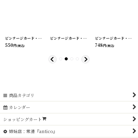
19-52
]
[
210719-51
ビンテージカード・グリーティング・バレンタイン・バースデー etc...
]
[
210719-50
ビンテージカード・グリーティング・バレンタイン・バースデー etc...
]
[
210719
ビンテージカード・グリーティング・バレンタイン・バースデー etc...
550
748
円
円
(税込)
(税込)
商品カテゴリ
カレンダー
ショッピングカート
姉妹店：常滑『antico』