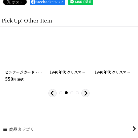
Facebookでシェア
Pick Up! Other Item
23-7
]
[
210823-8
ビンテージカード・グリーティング・バレンタイン・バースデー etc...
]
[
210823-9
1940年代 クリスマスグリーティングカード ビンテージカード
]
[
210823
1940年代 クリスマスグリーティング ビンテージカード
550
円
(税込)
商品カテゴリ