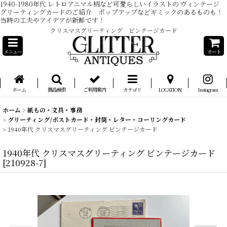
1940-1980年代 レトロアニマル柄など可愛らしいイラストの ヴィンテージ
グリーティングカードのご紹介 ポップアップなどギミックのあるものも！
当時の工夫やアイデアが新鮮です！
クリスマスグリーティング ビンテージカード
メニュー
カート
ホーム
商品検索
ご利用案内
カテゴリ
LOCATION
Instagram
ホーム
>
紙もの・文具・事務
>
グリーティング/ポストカード・封筒・レター・コーリングカード
>
1940年代 クリスマスグリーティング ビンテージカード
1940年代 クリスマスグリーティング ビンテージカード
[
210928-7
]