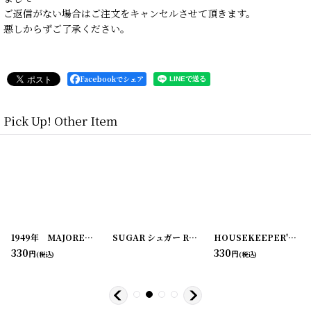
ご返信がない場合はご注文をキャンセルさせて頂きます。
悪しからずご了承ください。
Facebookでシェア
Pick Up! Other Item
[
20210203-5
1949年 MAJORETTE match-pak LOTTERY(宝くじ)
]
[
20210204-2
SUGAR シュガー RATION STAMP CARD スタンプシート
]
[
220107-1
]
HOUSEKEEPER'S AMMONIA ラベル2枚セット
330
330
円
円
(税込)
(税込)