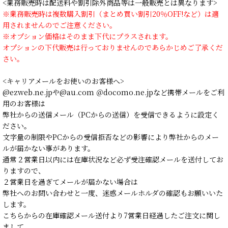
<業務販売時は配送料や割引除外商品等は一般販売とは異なります>
※業務販売時は複数購入割引（まとめ買い割引20％OFF!など）は適
用されませんのでご注意ください。
※オプション価格はそのまま下代にプラスされます。
オプションの下代販売は行っておりませんのであらかじめご了承くだ
さい。
<キャリアメールをお使いのお客様へ>
@ezweb.ne.jpや@au.com ＠docomo.ne.jpなど携帯メールをご利
用のお客様は
弊社からの送信メール（PCからの送信）を受信できるように設定く
ださい。
文字量の制限やPCからの受信拒否などの影響により弊社からのメー
ルが届かない事があります。
通常２営業日以内には在庫状況など必ず受注確認メールを送付してお
りますので、
２営業日を過ぎてメールが届かない場合は
弊社へのお問い合わせと一度、迷惑メールホルダの確認もお願いいた
します。
こちらからの在庫確認メール送付より7営業日経過したご注文に関し
まして