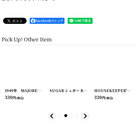
Facebookでシェア
Pick Up! Other Item
[
20210203-5
1949年 MAJORETTE match-pak LOTTERY(宝くじ)
]
[
20210204-2
SUGAR シュガー RATION STAMP CARD スタンプシート
]
[
220107-1
]
HOUSEKEEPER'S AMMONIA ラベル2枚セット
330
330
円
円
(税込)
(税込)