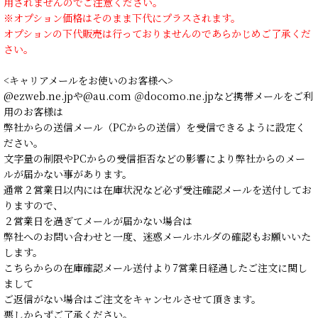
用されませんのでご注意ください。
※オプション価格はそのまま下代にプラスされます。
オプションの下代販売は行っておりませんのであらかじめご了承くだ
さい。
<キャリアメールをお使いのお客様へ>
@ezweb.ne.jpや@au.com ＠docomo.ne.jpなど携帯メールをご利
用のお客様は
弊社からの送信メール（PCからの送信）を受信できるように設定く
ださい。
文字量の制限やPCからの受信拒否などの影響により弊社からのメー
ルが届かない事があります。
通常２営業日以内には在庫状況など必ず受注確認メールを送付してお
りますので、
２営業日を過ぎてメールが届かない場合は
弊社へのお問い合わせと一度、迷惑メールホルダの確認もお願いいた
します。
こちらからの在庫確認メール送付より7営業日経過したご注文に関し
まして
ご返信がない場合はご注文をキャンセルさせて頂きます。
悪しからずご了承ください。