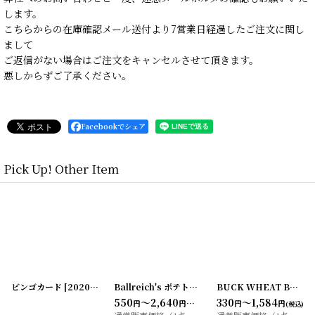
します。
こちらからの在庫確認メール送付より7営業日経過したご注文に関し
まして
ご返信がない場合はご注文をキャンセルさせて頂きます。
悪しからずご了承ください。
Facebookでシェア
Pick Up! Other Item
05-3
]
INVENTORY TAG 複写式タグ 5枚セット
[
20200416-9
]
[
20200413-4
骸骨マークのポイズンラベル （アソート5枚セット）
1940年代 複写伝票
]
[
20
330
～1,320
円
円
)
(税込)