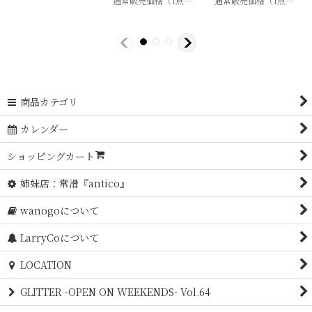
330
～1,980
通常販売価格（1点）
:
330
～1,650
円
円
円
円
商品カテゴリ
カレンダー
ショッピングカート
姉妹店：常滑『antico』
wanogoについて
LarryCoについて
LOCATION
GLITTER -OPEN ON WEEKENDS- Vol.64