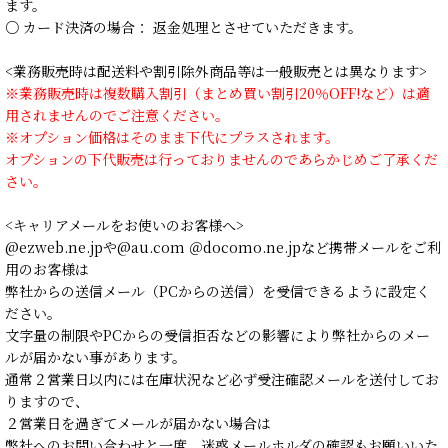
ます。
○ カード決済の場合： 返金処理とさせていただきます。
<業務販売時は配送料や割引除外商品等は一般販売とは異なります>
※業務販売時は複数購入割引（まとめ買い割引20％OFF!など）は適
用されませんのでご注意ください。
※オプション価格はそのまま下代にプラスされます。
オプションの下代販売は行っておりませんのであらかじめご了承くだ
さい。
<キャリアメールをお使いのお客様へ>
@ezweb.ne.jpや@au.com ＠docomo.ne.jpなど携帯メールをご利
用のお客様は
弊社からの送信メール（PCからの送信）を受信できるように設定く
ださい。
文字量の制限やPCからの受信拒否などの影響により弊社からのメー
ルが届かない事があります。
通常２営業日以内には在庫状況など必ず受注確認メールを送付してお
りますので、
２営業日を過ぎてメールが届かない場合は
弊社へのお問い合わせと一度、迷惑メールホルダの確認もお願いいた