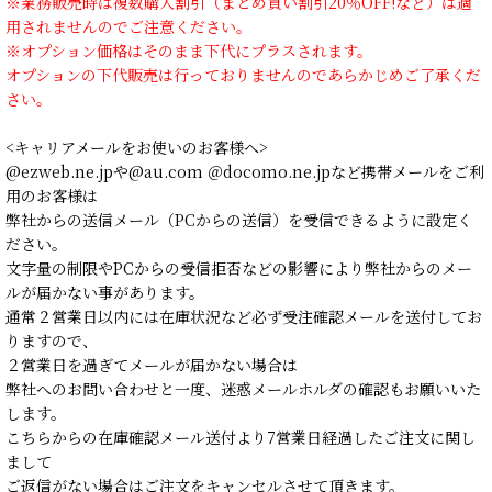
※業務販売時は複数購入割引（まとめ買い割引20％OFF!など）は適
用されませんのでご注意ください。
※オプション価格はそのまま下代にプラスされます。
オプションの下代販売は行っておりませんのであらかじめご了承くだ
さい。
<キャリアメールをお使いのお客様へ>
@ezweb.ne.jpや@au.com ＠docomo.ne.jpなど携帯メールをご利
用のお客様は
弊社からの送信メール（PCからの送信）を受信できるように設定く
ださい。
文字量の制限やPCからの受信拒否などの影響により弊社からのメー
ルが届かない事があります。
通常２営業日以内には在庫状況など必ず受注確認メールを送付してお
りますので、
２営業日を過ぎてメールが届かない場合は
弊社へのお問い合わせと一度、迷惑メールホルダの確認もお願いいた
します。
こちらからの在庫確認メール送付より7営業日経過したご注文に関し
まして
ご返信がない場合はご注文をキャンセルさせて頂きます。