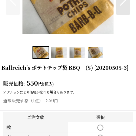
Ballreich's ポテトチップ袋 BBQ (S)
[
20200505-3
]
550
販売価格
:
円
(税込)
オプションにより価格が変わる場合もあります。
550
通常販売価格（1点）
:
円
ご注文数
選択
1枚