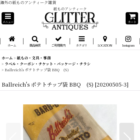
海外の紙ものアンティーク雑貨
紙ものアンティーク
メニュー
カート
ホーム
商品検索
ご利用案内
カテゴリ
LOCATION
Instagram
ホーム
>
紙もの・文具・事務
>
ラベル・クーポン・チケット・パッケージ・チラシ
>
Ballreich's ポテトチップ袋 BBQ (S)
Ballreich's ポテトチップ袋 BBQ (S)
[
20200505-3
]