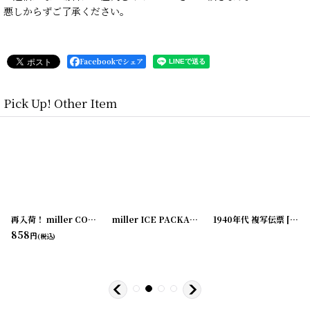
悪しからずご了承ください。
Facebookでシェア
Pick Up! Other Item
再入荷！ miller COTTAGE CHEESE CUP
[
20200323-05
[
180214-20
]
]
[
180214-18
miller ICE PACKAGE 5枚セット
1940年代 複写伝票
]
[
180214-19
[
]
2020
858
円
(税込)