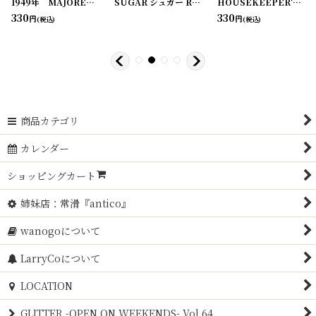
[
20210203-5
1949年 MAJORETTE match-pak LOTTERY(宝くじ)
]
[
20210204-2
SUGAR シュガー RATION STAMP CARD スタンプシート
]
[
220107-1
]
HOUSEKEEPER'S AMMONIA ラベル2枚セット
330
330
円
円
(税込)
(税込)
商品カテゴリ
カレンダー
ショッピングカート
姉妹店：常滑『antico』
wanogoについて
LarryCoについて
LOCATION
GLITTER -OPEN ON WEEKENDS- Vol.64