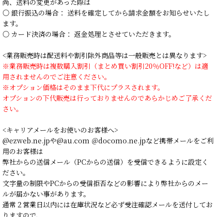
尚、送料の変更があった際は
○ 銀行振込の場合： 送料を確定してから請求金額をお知らせいたし
ます。
○ カード決済の場合： 返金処理とさせていただきます。
<業務販売時は配送料や割引除外商品等は一般販売とは異なります>
※業務販売時は複数購入割引（まとめ買い割引20％OFF!など）は適
用されませんのでご注意ください。
※オプション価格はそのまま下代にプラスされます。
オプションの下代販売は行っておりませんのであらかじめご了承くだ
さい。
<キャリアメールをお使いのお客様へ>
@ezweb.ne.jpや@au.com ＠docomo.ne.jpなど携帯メールをご利
用のお客様は
弊社からの送信メール（PCからの送信）を受信できるように設定く
ださい。
文字量の制限やPCからの受信拒否などの影響により弊社からのメー
ルが届かない事があります。
通常２営業日以内には在庫状況など必ず受注確認メールを送付してお
りますので、