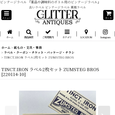
ビンテージラベル 『薬品や調味料のボトル用のビンテージラベル』
古いラベル ビンテージラベル 薬瓶ラベル
メニュー
カート
ホーム
商品検索
ご利用案内
カテゴリ
LOCATION
Instagram
ホーム
>
紙もの・文具・事務
>
ラベル・クーポン・チケット・パッケージ・チラシ
>
TINCT.IRON ラベル2枚セット ZUMSTEG BROS
TINCT.IRON ラベル2枚セット ZUMSTEG BROS
[
220114-10
]