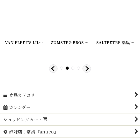
[
20210204-2
VAN FLEET'S LILAC CREAM ラベル2枚セット
]
[
220107-2
]
ZUMSTEG BROS ラベル2枚セット
[
220107-3
]
[
220107-4
SALTPETRE 薬品/調味料ラベル2枚セット ZUMSTEG BROS
]
商品カテゴリ
カレンダー
ショッピングカート
姉妹店：常滑『antico』